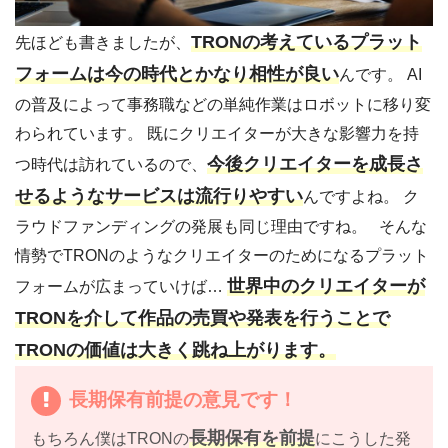
TRONの考えているプラット
先ほども書きましたが、
フォームは今の時代とかなり相性が良い
んです。 AI
の普及によって事務職などの単純作業はロボットに移り変
わられています。 既にクリエイターが大きな影響力を持
今後クリエイターを成長さ
つ時代は訪れているので、
せるようなサービスは流行りやすい
んですよね。 ク
ラウドファンディングの発展も同じ理由ですね。 そんな
情勢でTRONのようなクリエイターのためになるプラット
世界中のクリエイターが
フォームが広まっていけば…
TRONを介して作品の売買や発表を行うことで
TRONの価値は大きく跳ね上がります。
長期保有前提の意見です！
長期保有を前提
もちろん僕はTRONの
にこうした発