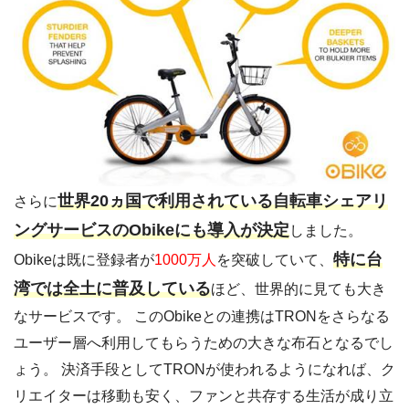
世界20ヵ国で利用されている自転車シェアリ
さらに
ングサービスのObikeにも導入が決定
しました。
特に台
Obikeは既に登録者が
1000万人
を突破していて、
湾では全土に普及している
ほど、世界的に見ても大き
なサービスです。 このObikeとの連携はTRONをさらなる
ユーザー層へ利用してもらうための大きな布石となるでし
ょう。 決済手段としてTRONが使われるようになれば、ク
リエイターは移動も安く、ファンと共存する生活が成り立