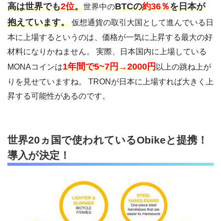
高は世界でも
2位
。
BTCの
約36％
を日本が
世界中の
抱えています。
仮想通貨の取引大国として進んでいる日
本に上場するというのは、価格が一気に上昇する最大の好
材料になりかねません。 実際、日本国内に上場している
1年間で5~7円→2000円
MONAコインは
以上の跳ね上が
りを見せていますね。 TRONが日本に上場すれば大きく上
昇する可能性があるのです。
世界20ヵ国で使われているObikeと提携！
導入が決定！