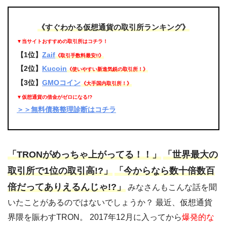
《すぐわかる仮想通貨の取引所ランキング》
▼当サイトおすすめの取引所はコチラ！
【1位】
Zaif
《取引手数料最安!!》
【2位】
Kucoin
《使いやすい新進気鋭の取引所！》
【3位】
GMOコイン
《大手国内取引所！》
▼仮想通貨の借金がゼロになる!?
＞＞無料債務整理診断はコチラ
「TRONがめっちゃ上がってる！！」
「世界最大の
取引所で1位の取引高!?」
「今からなら数十倍数百
倍だってありえるんじゃ!?」
みなさんもこんな話を聞
いたことがあるのではないでしょうか？ 最近、仮想通貨
界隈を賑わすTRON。 2017年12月に入ってから
爆発的な