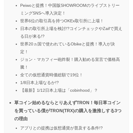
Peiwoと提携！中国版SHOWROOMのライブストリー
ミングSNSへ導入決定！
世界6位の取引高を持つOKEx取引所に上場！
日本の取引所上場を検討!?コインチェックやZaifで買え
る日が来る!?
世界20ヵ国で使われているObikeと提携！導入が決
定！
ジョン・マカフィー砲炸裂！購入勧める宣言で価格高
騰！
全ての仮想通貨時価総額で19位！
1/8日本上場なるか!?
【最新】1/12日本上場は「cobinhood」？
草コイン始めるならとりあえずTRON！毎日草コイン
を買っている僕がTRON(TRX)の購入を激推しする3つ
の理由
アプリとの提携は仮想通貨が普及する条件!?