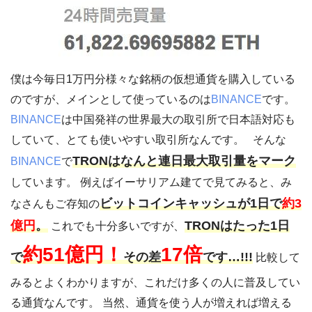
僕は今毎日1万円分様々な銘柄の仮想通貨を購入している
のですが、メインとして使っているのは
BINANCE
です。
BINANCE
は中国発祥の世界最大の取引所で日本語対応も
していて、とても使いやすい取引所なんです。 そんな
TRONはなんと連日最大取引量をマーク
BINANCE
で
しています。 例えばイーサリアム建てで見てみると、み
ビットコインキャッシュが1日で
約3
なさんもご存知の
億円
。
TRONはたった1日
これでも十分多いですが、
約51億円！
17倍
で
その差
です…!!!
比較して
みるとよくわかりますが、これだけ多くの人に普及してい
る通貨なんです。 当然、通貨を使う人が増えれば増える