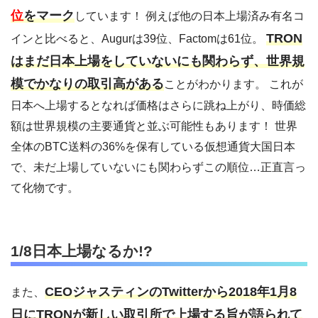
位
をマーク
しています！ 例えば他の日本上場済み有名コ
TRON
インと比べると、Augurは39位、Factomは61位。
はまだ日本上場をしていないにも関わらず、世界規
模でかなりの取引高がある
ことがわかります。 これが
日本へ上場するとなれば価格はさらに跳ね上がり、時価総
額は世界規模の主要通貨と並ぶ可能性もあります！ 世界
全体のBTC送料の36%を保有している仮想通貨大国日本
で、未だ上場していないにも関わらずこの順位…正直言っ
て化物です。
1/8日本上場なるか!?
CEOジャスティンのTwitterから2018年1月8
また、
日にTRONが新しい取引所で上場する旨が語られて