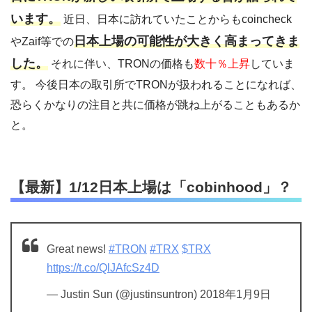
います。
近日、日本に訪れていたことからもcoincheck
日本上場の可能性が大きく高まってきま
やZaif等での
した。
それに伴い、TRONの価格も
数十％上昇
していま
す。 今後日本の取引所でTRONが扱われることになれば、
恐らくかなりの注目と共に価格が跳ね上がることもあるか
と。
【最新】1/12日本上場は「cobinhood」？
Great news!
#TRON
#TRX
$TRX
https://t.co/QlJAfcSz4D
— Justin Sun (@justinsuntron) 2018年1月9日