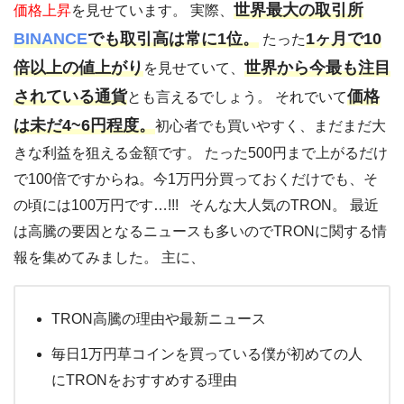
世界最大の取引所
価格上昇
を見せています。 実際、
BINANCE
でも取引高は常に1位。
1ヶ月で10
たった
倍以上の値上がり
世界から今最も注目
を見せていて、
されている通貨
価格
とも言えるでしょう。 それでいて
は未だ4~6円程度。
初心者でも買いやすく、まだまだ大
きな利益を狙える金額です。 たった500円まで上がるだけ
で100倍ですからね。今1万円分買っておくだけでも、そ
の頃には100万円です…!!! そんな大人気のTRON。 最近
は高騰の要因となるニュースも多いのでTRONに関する情
報を集めてみました。 主に、
TRON高騰の理由や最新ニュース
毎日1万円草コインを買っている僕が初めての人
にTRONをおすすめする理由