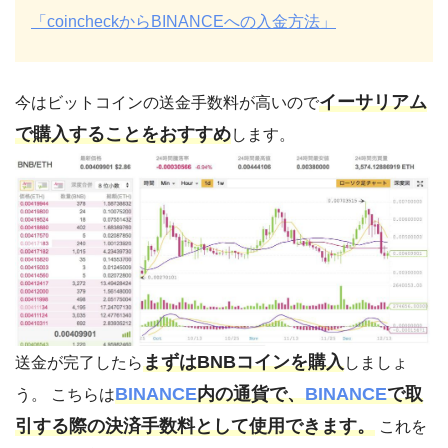
「coincheckからBINANCEへの入金方法」
イーサリアム
今はビットコインの送金手数料が高いので
で購入することをおすすめ
します。
まずはBNBコインを購入
送金が完了したら
しましょ
BINANCE
内の通貨で、
BINANCE
で取
う。 こちらは
引する際の決済手数料として使用できます。
これを