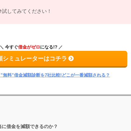
ひ試してみてください！
今すぐ
借金がゼロ
になる!?
額シミュレーターはコチラ
”無料”借金減額診断を7社比較!どこが一番減額される？
当に借金を減額できるのか？