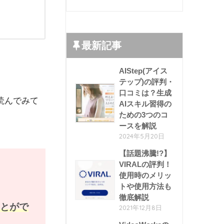
最新記事
AIStep(アイス
テップ)の評判・
口コミは？生成
読んでみて
AIスキル習得の
ための3つのコ
ースを解説
2024年5月20日
【話題沸騰!?】
VIRALの評判！
使用時のメリッ
トや使用方法も
徹底解説
ことがで
2021年12月8日