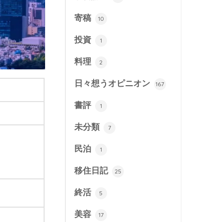
寄稿
10
投資
1
料理
2
日々想うオピニオン
167
書評
1
未分類
7
民泊
1
）
移住日記
25
終活
5
美容
17