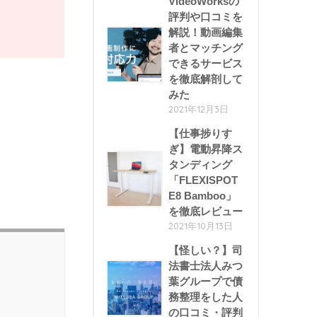
VideoWorksの
評判や口コミを
解説！動画編集
者とマッチング
できるサービス
を徹底解剖して
みた
2021年12月3日
【仕事捗りす
ぎ】電動昇降ス
タンディング
「FLEXISPOT
E8 Bamboo」
を徹底レビュー
2021年10月13日
【怪しい？】司
法書士法人みつ
葉グループで債
務整理をした人
の口コミ・評判