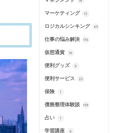
マネジメント
14
マーケティング
12
ロジカルシンキング
43
仕事の悩み解決
176
仮想通貨
16
便利グッズ
6
便利サービス
22
保険
1
債務整理体験談
138
占い
1
学習講座
6