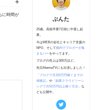
ちに時間が
ぶんた
25歳。高校卒業7日前に中退し起
業。
今はWEBの会社とキャリア支援の
NPO、そして
都内でブロガーが集
まるバー
をやってます。
ブログの売上は300万ほど。
先日AbemaTVにも出演しました！
「ブログで月200万円稼ぐまでの
体験記」
や
「副業クラウドソーシ
ングで月50万円以上稼ぐ方法」
な
ども公開中。