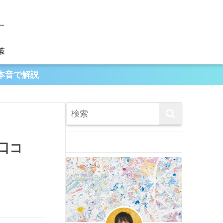
策
本音で解説
口コ