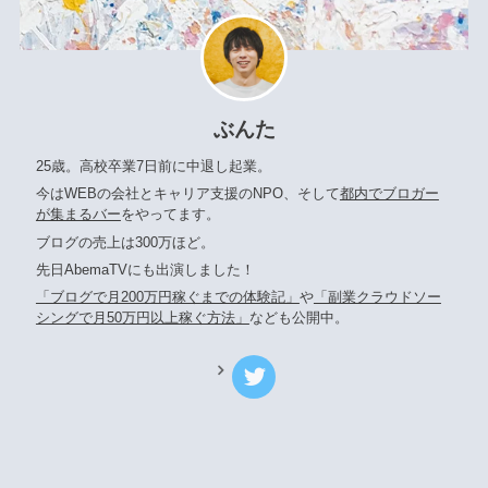
ぶんた
25歳。高校卒業7日前に中退し起業。
今はWEBの会社とキャリア支援のNPO、そして
都内でブロガー
が集まるバー
をやってます。
ブログの売上は300万ほど。
先日AbemaTVにも出演しました！
「ブログで月200万円稼ぐまでの体験記」
や
「副業クラウドソー
シングで月50万円以上稼ぐ方法」
なども公開中。