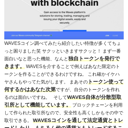
WAVESコイン調べてみたら紹介したい特徴が多くてちょ
っと困りました笑 サクッといきますサクッと！ まず一番
独自トークンを発行で
面白いなと思った機能、なんと
きます。
WAVESを介することで例えばあなた限定のト
ークンを作ることができるわけですね。 これ確かイケハ
トークン使って
ヤさんもやってた気がします。 まあその
何するかはあなた次第
ですが、自分のトークンを作れ
WAVES自体が分散型取
るのは面白いですね。 そして
引所として機能しています。
ブロックチェーンを利用
して作られた取引所なので、安全性も高くしかもその中で
WAVESコインを通して法定通貨とトレ
取引できる。
ードしたり、もちろん他の通貨ともトレードするこ