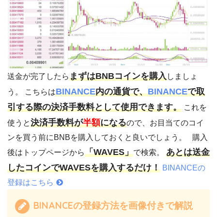
まずはBNBコインを購入
送金が完了したら
しましょ
BINANCE
内の通貨で、
BINANCE
で取
う。 こちらは
引する際の決済手数料として使用できます。
これを
決済手数料が
半額
になる
使うと
ので、お目当てのコイ
ンを買う前にBNBを購入しておくと良いでしょう。 購入
「WAVES」
あとは送金
後はトップページから
で検索。
したコインでWAVESを購入するだけ！
BINANCEの
登録はこちら
BINANCEの登録方法を画像付きで解説