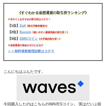
《すぐわかる仮想通貨の取引所ランキング》
▼当サイトおすすめの取引所はコチラ！
【1位】
Zaif
《取引手数料最安!!》
【2位】
Kucoin
《使いやすい新進気鋭の取引所！》
【3位】
GMOコイン
《大手国内取引所！》
▼仮想通貨の借金がゼロになる!?
＞＞無料債務整理診断はコチラ
こんにちはぶんたです。
今回購入したのはこちらのWAVESコイン。 実はだいぶ前