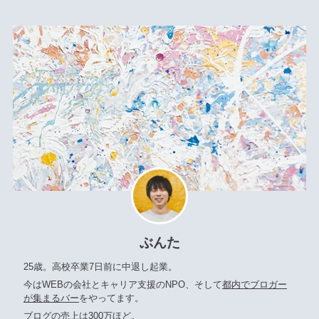
ぶんた
25歳。高校卒業7日前に中退し起業。
今はWEBの会社とキャリア支援のNPO、そして
都内でブロガー
が集まるバー
をやってます。
ブログの売上は300万ほど。