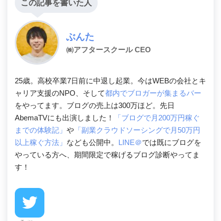
この記事を書いた人
ぶんた
㈱アフタースクール CEO
25歳。高校卒業7日前に中退し起業。今はWEBの会社とキ
ャリア支援のNPO、そして
都内でブロガーが集まるバー
をやってます。ブログの売上は300万ほど。先日
AbemaTVにも出演しました！
「ブログで月200万円稼ぐ
までの体験記」
や
「副業クラウドソーシングで月50万円
以上稼ぐ方法」
なども公開中。
LINE＠
では既にブログを
やっている方へ、期間限定で稼げるブログ診断やってま
す！