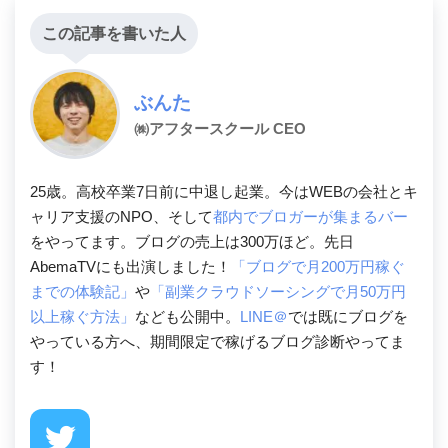
この記事を書いた人
ぶんた
㈱アフタースクール CEO
25歳。高校卒業7日前に中退し起業。今はWEBの会社とキ
ャリア支援のNPO、そして
都内でブロガーが集まるバー
をやってます。ブログの売上は300万ほど。先日
AbemaTVにも出演しました！
「ブログで月200万円稼ぐ
までの体験記」
や
「副業クラウドソーシングで月50万円
以上稼ぐ方法」
なども公開中。
LINE＠
では既にブログを
やっている方へ、期間限定で稼げるブログ診断やってま
す！