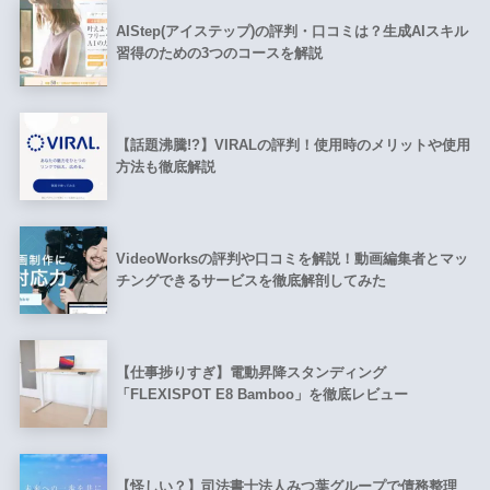
AIStep(アイステップ)の評判・口コミは？生成AIスキル
習得のための3つのコースを解説
【話題沸騰!?】VIRALの評判！使用時のメリットや使用
方法も徹底解説
VideoWorksの評判や口コミを解説！動画編集者とマッ
チングできるサービスを徹底解剖してみた
【仕事捗りすぎ】電動昇降スタンディング
「FLEXISPOT E8 Bamboo」を徹底レビュー
【怪しい？】司法書士法人みつ葉グループで債務整理