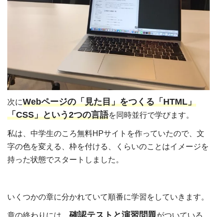
Web
ページの「見た目」をつくる「
HTML
」
次に
「
CSS
」という
2
つの言語
を同時並行で学びます。
私は、
中学生のころ無料
HP
サイトを作っていたので、文
字の色を変える、枠を付ける、くらいのことはイメージを
持った状態でスタートしました。
いくつかの章に分かれていて順番に学習をしていきます。
確認テストと演習問題
章の終わりには、
がついている