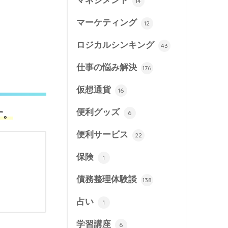
マネジメント
14
マーケティング
12
ロジカルシンキング
43
仕事の悩み解決
176
仮想通貨
16
便利グッズ
6
す。
便利サービス
22
保険
1
債務整理体験談
138
占い
1
学習講座
6