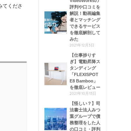
VideoWorksの
みてくださ
評判や口コミを
解説！動画編集
者とマッチング
できるサービス
を徹底解剖して
みた
2021年12月3日
【仕事捗りす
ぎ】電動昇降ス
タンディング
「FLEXISPOT
E8 Bamboo」
を徹底レビュー
2021年10月13日
【怪しい？】司
法書士法人みつ
葉グループで債
務整理をした人
の口コミ・評判