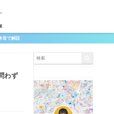
策
本音で解説
問わず