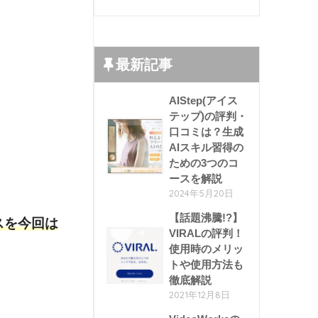
最新記事
AIStep(アイス
テップ)の評判・
口コミは？生成
AIスキル習得の
ための3つのコ
ースを解説
2024年5月20日
【話題沸騰!?】
スを今回は
VIRALの評判！
使用時のメリッ
トや使用方法も
徹底解説
2021年12月8日