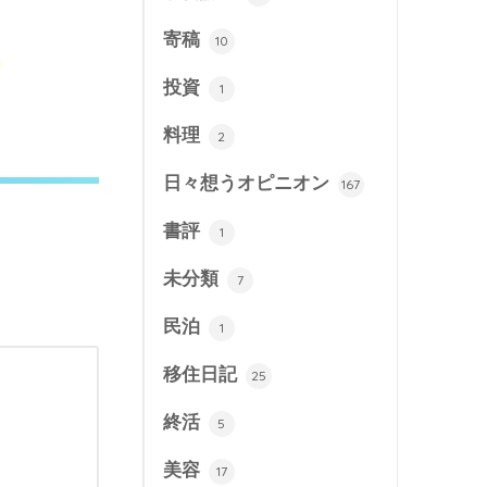
寄稿
10
。
投資
1
料理
2
日々想うオピニオン
167
書評
1
未分類
7
民泊
1
移住日記
25
終活
5
美容
17