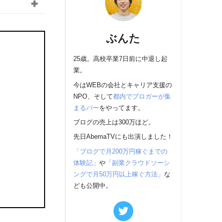
ぶんた
25歳。高校卒業7日前に中退し起
業。
今はWEBの会社とキャリア支援の
NPO、そして
都内でブロガーが集
まるバー
をやってます。
ブログの売上は300万ほど。
先日AbemaTVにも出演しました！
「ブログで月200万円稼ぐまでの
体験記」
や
「副業クラウドソーシ
ングで月50万円以上稼ぐ方法」
な
ども公開中。