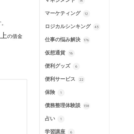
マネジメント
14
マーケティング
12
す。
ロジカルシンキング
43
以上
の借金
仕事の悩み解決
176
仮想通貨
16
便利グッズ
6
便利サービス
22
保険
1
債務整理体験談
138
占い
1
学習講座
6