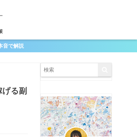
策
本音で解説
稼げる副