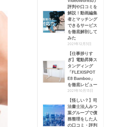
VideoWorksの
評判や口コミを
解説！動画編集
者とマッチング
できるサービス
を徹底解剖して
みた
2021年12月3日
【仕事捗りす
ぎ】電動昇降ス
タンディング
「FLEXISPOT
E8 Bamboo」
を徹底レビュー
2021年10月13日
【怪しい？】司
法書士法人みつ
葉グループで債
務整理をした人
の口コミ・評判