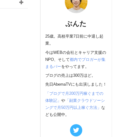
ぶんた
25歳。高校卒業7日前に中退し起
業。
今はWEBの会社とキャリア支援の
NPO、そして
都内でブロガーが集
まるバー
をやってます。
ブログの売上は300万ほど。
先日AbemaTVにも出演しました！
「ブログで月200万円稼ぐまでの
体験記」
や
「副業クラウドソーシ
ングで月50万円以上稼ぐ方法」
な
ども公開中。