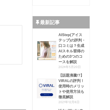
最新記事
AIStep(アイス
テップ)の評判・
口コミは？生成
AIスキル習得の
ための3つのコ
ースを解説
2024年5月20日
【話題沸騰!?】
VIRALの評判！
使用時のメリッ
トや使用方法も
徹底解説
2021年12月8日