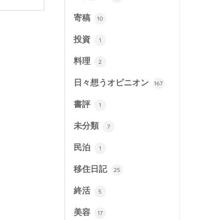
寄稿
10
投資
1
料理
2
日々想うオピニオン
167
書評
1
未分類
7
民泊
1
移住日記
25
終活
5
美容
17