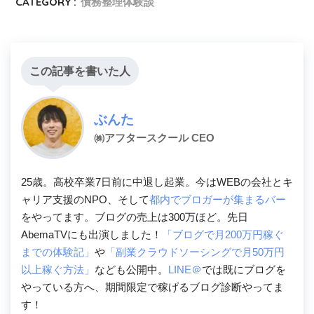
CATEGORY :
債務整理体験談
この記事を書いた人
ぶんた
㈱アフタースクール CEO
25歳。高校卒業7日前に中退し起業。今はWEBの会社とキ
ャリア支援のNPO、そして
都内でブロガーが集まるバー
をやってます。ブログの売上は300万ほど。先日
AbemaTVにも出演しました！
「ブログで月200万円稼ぐ
までの体験記」
や
「副業クラウドソーシングで月50万円
以上稼ぐ方法」
なども公開中。
LINE＠
では既にブログを
やっている方へ、期間限定で稼げるブログ診断やってま
す！