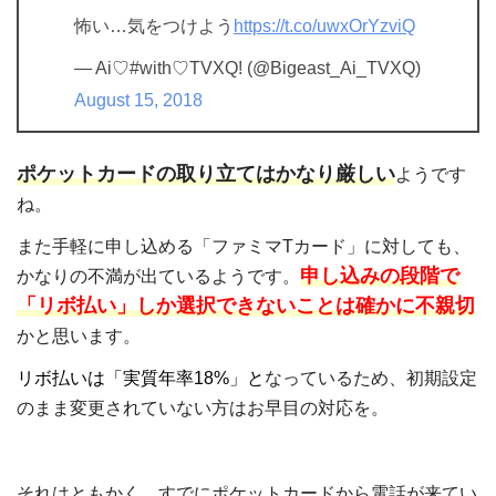
怖い…気をつけよう
https://t.co/uwxOrYzviQ
— Ai♡#with♡TVXQ! (@Bigeast_Ai_TVXQ)
August 15, 2018
ポケットカードの取り立てはかなり厳しい
ようです
ね。
また手軽に申し込める「ファミマTカード」に対しても、
申し込みの段階で
かなりの不満が出ているようです。
「リボ払い」しか選択できないことは確かに不親切
かと思います。
リボ払いは「実質年率18%」と
なっているため、初期設定
のまま変更されていない方はお早目の対応を。
それはともかく、すでにポケットカードから電話が来てい