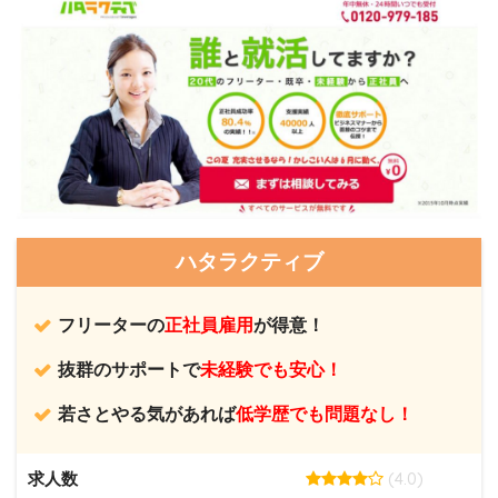
ハタラクティブ
フリーターの
正社員雇用
が得意！
抜群のサポートで
未経験でも安心！
若さとやる気があれば
低学歴でも問題なし！
(4.0)
求人数