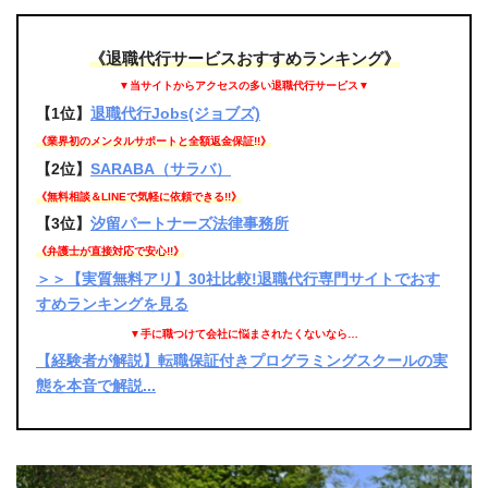
《退職代行サービスおすすめランキング》
▼当サイトからアクセスの多い退職代行サービス▼
【1位】
退職代行Jobs(ジョブズ)
《業界初のメンタルサポートと全額返金保証!!》
【2位】
SARABA（サラバ）
《無料相談＆LINEで気軽に依頼できる!!》
【3位】
汐留パートナーズ法律事務所
《弁護士が直接対応で安心!!》
＞＞【実質無料アリ】30社比較!退職代行専門サイトでおす
すめランキングを見る
▼手に職つけて会社に悩まされたくないなら…
【経験者が解説】転職保証付きプログラミングスクールの実
態を本音で解説...