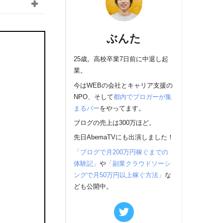
ぶんた
25歳。高校卒業7日前に中退し起
業。
今はWEBの会社とキャリア支援の
NPO、そして
都内でブロガーが集
まるバー
をやってます。
ブログの売上は300万ほど。
先日AbemaTVにも出演しました！
「ブログで月200万円稼ぐまでの
体験記」
や
「副業クラウドソーシ
ングで月50万円以上稼ぐ方法」
な
ども公開中。