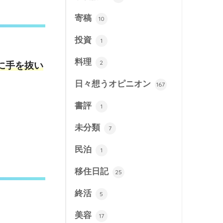
寄稿
10
投資
1
料理
2
に手を抜い
日々想うオピニオン
167
書評
1
未分類
7
民泊
1
移住日記
25
終活
5
美容
17