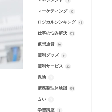
マネジメント
14
マーケティング
12
ロジカルシンキング
43
仕事の悩み解決
176
仮想通貨
16
便利グッズ
6
便利サービス
22
保険
1
債務整理体験談
138
占い
1
学習講座
6