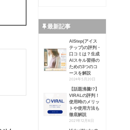
最新記事
AIStep(アイス
テップ)の評判・
口コミは？生成
AIスキル習得の
ための3つのコ
ースを解説
2024年5月20日
【話題沸騰!?】
VIRALの評判！
使用時のメリッ
トや使用方法も
徹底解説
2021年12月8日