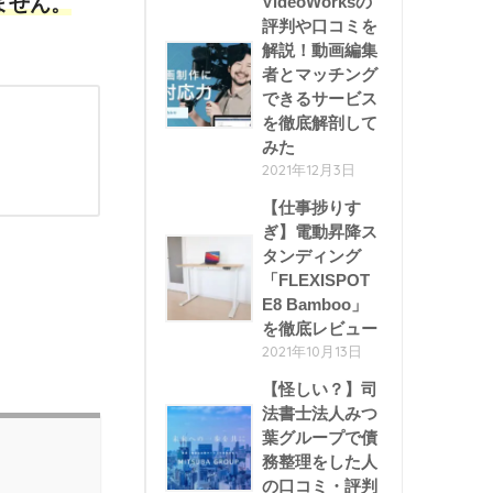
VideoWorksの
ません。
評判や口コミを
解説！動画編集
者とマッチング
できるサービス
を徹底解剖して
みた
2021年12月3日
【仕事捗りす
ぎ】電動昇降ス
タンディング
「FLEXISPOT
E8 Bamboo」
を徹底レビュー
2021年10月13日
【怪しい？】司
法書士法人みつ
葉グループで債
務整理をした人
の口コミ・評判