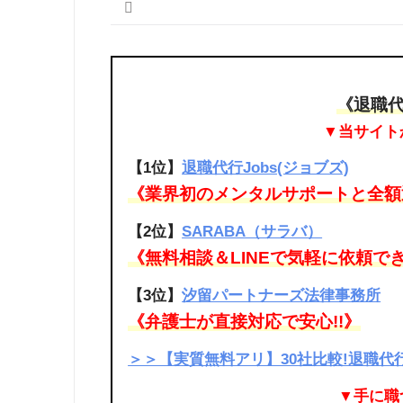
《退職
▼当サイト
【1位】
退職代行Jobs(ジョブズ)
《業界初のメンタルサポートと全額返
【2位】
SARABA（サラバ）
《無料相談＆LINEで気軽に依頼でき
【3位】
汐留パートナーズ法律事務所
《弁護士が直接対応で安心!!》
＞＞【実質無料アリ】30社比較!退職
▼手に職