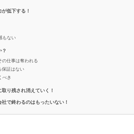
力が低下する！
感もない
か？
その仕事は奪われる
る保証はない
くべき
に取り残され消えていく！
会社で終わるのはもったいない！