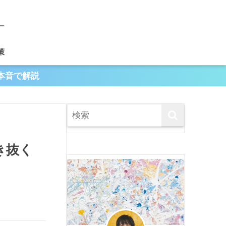
策
本音で解説
き抜く