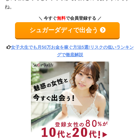
ね。
今すぐ
無料
で会員登録する
シュガーダディで出会う
女子大生でも月50万お金を稼ぐ方法5選!リスクの低いランキン
グで徹底解説