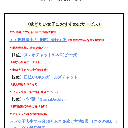
《稼ぎたい女子におすすめのサービス》
▼24時間いつでもLINEで相談受付中！
＞＞夜職博士のLINEに登録する
《水商売の悩みを全て解決!!》
▼業界最高額の単価で稼げる‼
【1位】
スマホチャットVI-VO(ビーボ)
《今なら登録ボーナス8千円！》
▼老舗大手だから安心の実績‼
【2位】
日払いOKのガールズチャット
《最大時給7,200円!!》
▼リスク有りでも一気に稼ぎたいなら
【3位】
パパ活「SugarDaddy」
《無料登録で100万稼げる!?》
▼オススメの稼ぎ方詳細記事
＞＞女子大生でも月50万お金を稼ぐ方法5選!リスクの低いラ