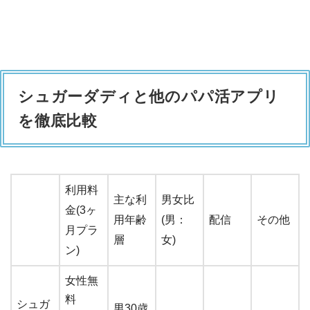
シュガーダディと他のパパ活アプリ
を徹底比較
利用料
主な利
男女比
金(3ヶ
用年齢
(男：
配信
その他
月プラ
層
女)
ン)
女性無
料
シュガ
男30歳