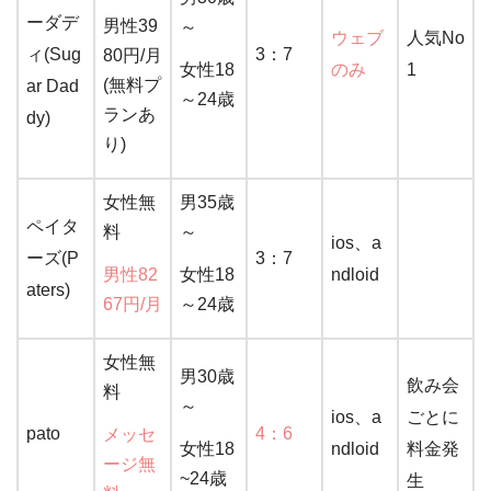
ーダデ
男性39
～
ウェブ
人気No
ィ(Sug
3：7
80円/月
女性18
のみ
1
(無料プ
ar Dad
～24歳
ランあ
dy)
り)
女性無
男35歳
ペイタ
料
～
ios、a
ーズ(P
3：7
男性82
女性18
ndloid
aters)
67円/月
～24歳
女性無
男30歳
飲み会
料
～
ios、a
ごとに
pato
4：6
メッセ
女性18
ndloid
料金発
ージ無
~24歳
生