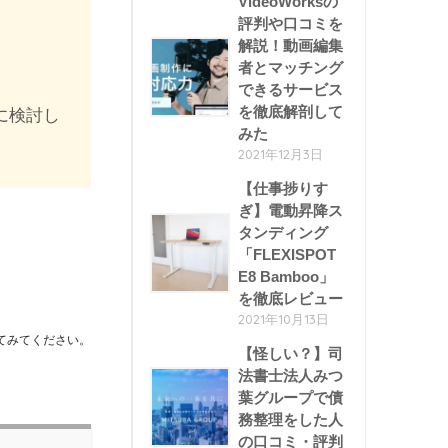
VideoWorksの
評判や口コミを
解説！動画編集
者とマッチング
できるサービス
を徹底解剖して
に検討し
みた
2021年12月3日
【仕事捗りす
ぎ】電動昇降ス
タンディング
「FLEXISPOT
E8 Bamboo」
を徹底レビュー
2021年10月13日
てみてください。
【怪しい？】司
法書士法人みつ
葉グループで債
務整理をした人
の口コミ・評判