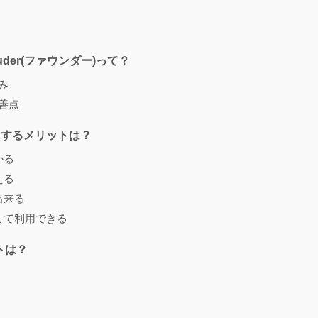
er(ファウンダー)って？
強み
改善点
利用するメリットは？
かる
える
出来る
して利用できる
トは？