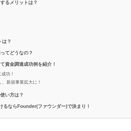
利用するメリットは？
トは？
評判ってどうなの？
用して資金調達成功例を紹介！
に成功！
功し、新規事業拡大に！
方や使い方は？
ならFounder(ファウンダー)で決まり！