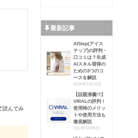
最新記事
AIStep(アイス
テップ)の評判・
口コミは？生成
AIスキル習得の
ための3つのコ
ースを解説
2024年5月20日
【話題沸騰!?】
VIRALの評判！
使用時のメリッ
で読んでみ
トや使用方法も
徹底解説
2021年12月8日