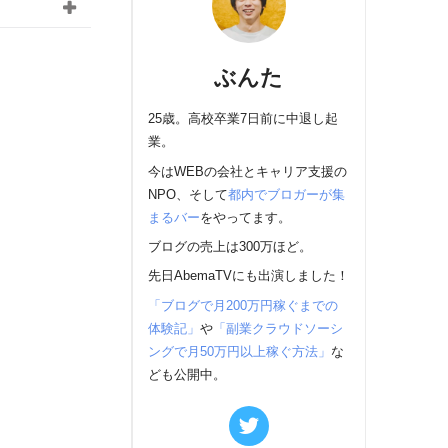
ぶんた
25歳。高校卒業7日前に中退し起
業。
今はWEBの会社とキャリア支援の
NPO、そして
都内でブロガーが集
まるバー
をやってます。
ブログの売上は300万ほど。
先日AbemaTVにも出演しました！
「ブログで月200万円稼ぐまでの
体験記」
や
「副業クラウドソーシ
ングで月50万円以上稼ぐ方法」
な
ども公開中。