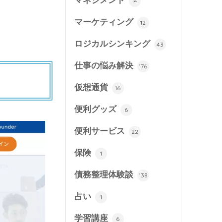
マネジメント
14
マーケティング
12
ロジカルシンキング
43
仕事の悩み解決
176
仮想通貨
16
便利グッズ
6
便利サービス
22
保険
1
債務整理体験談
138
占い
1
学習講座
6