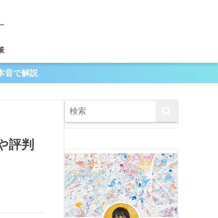
策
本音で解説
や評判