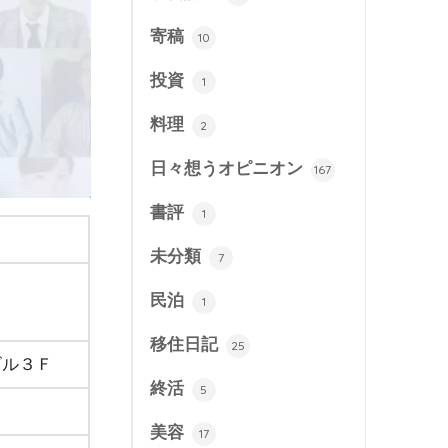
寄稿
10
投資
1
料理
2
日々想うオピニオン
167
書評
1
未分類
7
民泊
1
移住日記
25
ビル３Ｆ
終活
5
美容
17