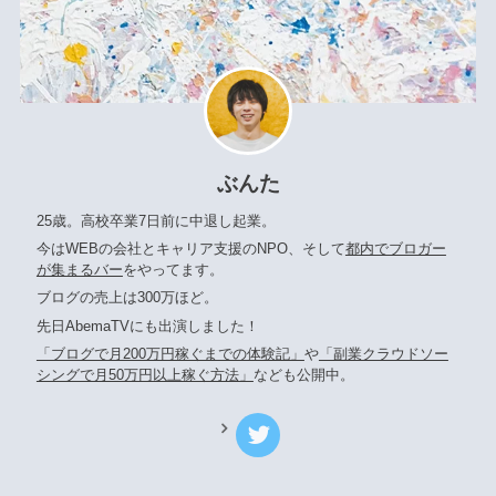
ぶんた
25歳。高校卒業7日前に中退し起業。
今はWEBの会社とキャリア支援のNPO、そして
都内でブロガー
が集まるバー
をやってます。
ブログの売上は300万ほど。
先日AbemaTVにも出演しました！
「ブログで月200万円稼ぐまでの体験記」
や
「副業クラウドソー
シングで月50万円以上稼ぐ方法」
なども公開中。