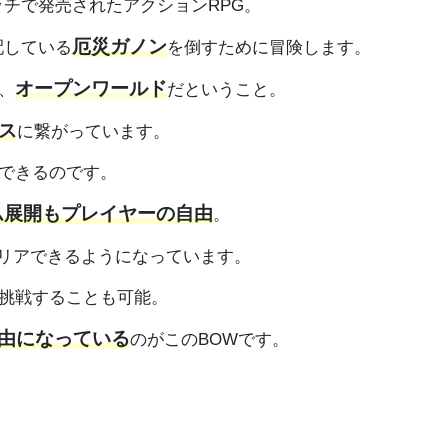
ッチで発売されたアクションRPG。
厄災ガノン
配している
を倒すために冒険します。
オープンワールド
、
だということ。
ス
に繋がっています。
できるのです。
ム展開もプレイヤーの自由
。
リアできるようになっています。
挑戦することも可能。
由になっている
のがこのBOWです。