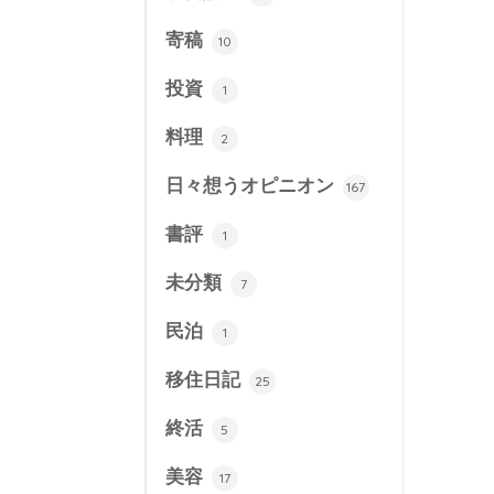
寄稿
10
投資
1
料理
2
日々想うオピニオン
167
書評
1
未分類
7
民泊
1
移住日記
25
終活
5
美容
17