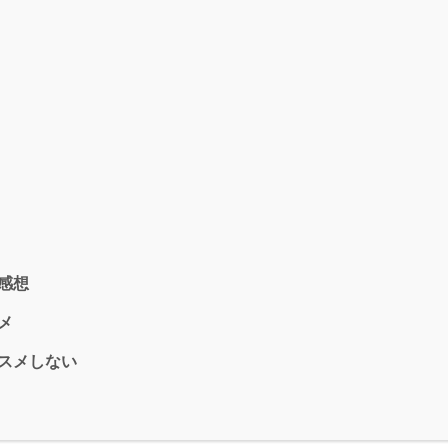
感想
メ
スメしない