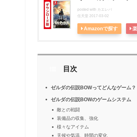
posted with
カエレバ
任天堂 2017-03-02
Amazonで探す
目次
ゼルダの伝説BOWってどんなゲーム？
ゼルダの伝説BOWのゲームシステム
敵との戦闘
装備品の収集、強化
様々なアイテム
天候や気温、時間の変化