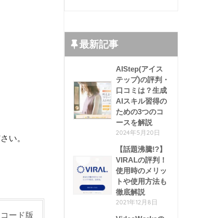
最新記事
AIStep(アイス
テップ)の評判・
口コミは？生成
AIスキル習得の
ための3つのコ
ースを解説
2024年5月20日
ださい。
【話題沸騰!?】
VIRALの評判！
使用時のメリッ
トや使用方法も
徹底解説
2021年12月8日
インコード版