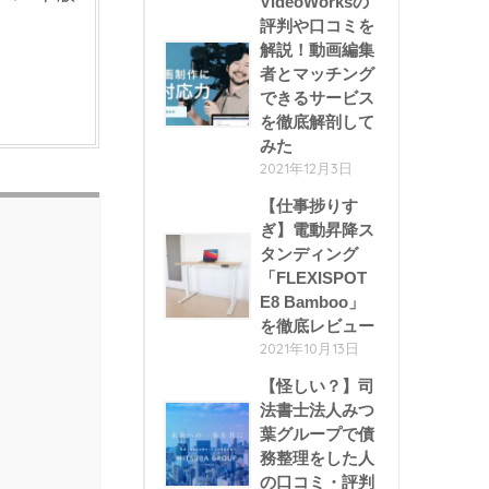
VideoWorksの
評判や口コミを
解説！動画編集
者とマッチング
できるサービス
を徹底解剖して
みた
2021年12月3日
【仕事捗りす
ぎ】電動昇降ス
タンディング
「FLEXISPOT
E8 Bamboo」
を徹底レビュー
2021年10月13日
【怪しい？】司
法書士法人みつ
葉グループで債
務整理をした人
の口コミ・評判