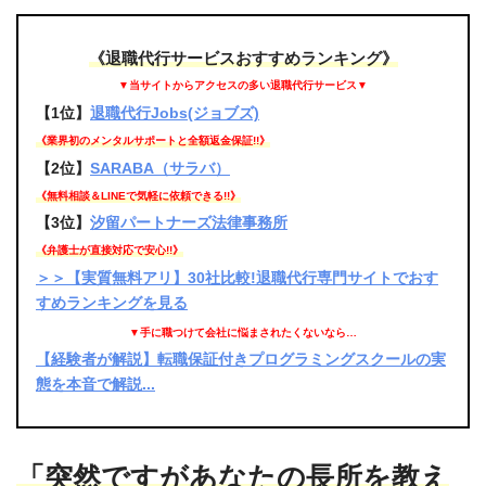
《退職代行サービスおすすめランキング》
▼当サイトからアクセスの多い退職代行サービス▼
【1位】
退職代行Jobs(ジョブズ)
《業界初のメンタルサポートと全額返金保証!!》
【2位】
SARABA（サラバ）
《無料相談＆LINEで気軽に依頼できる!!》
【3位】
汐留パートナーズ法律事務所
《弁護士が直接対応で安心!!》
＞＞【実質無料アリ】30社比較!退職代行専門サイトでおす
すめランキングを見る
▼手に職つけて会社に悩まされたくないなら…
【経験者が解説】転職保証付きプログラミングスクールの実
態を本音で解説...
「突然ですがあなたの長所を教え