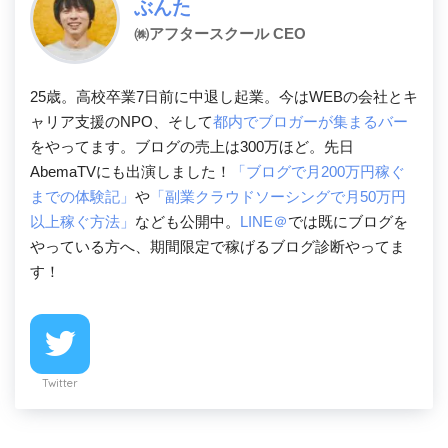
ぶんた
㈱アフタースクール CEO
25歳。高校卒業7日前に中退し起業。今はWEBの会社とキ
ャリア支援のNPO、そして
都内でブロガーが集まるバー
をやってます。ブログの売上は300万ほど。先日
AbemaTVにも出演しました！
「ブログで月200万円稼ぐ
までの体験記」
や
「副業クラウドソーシングで月50万円
以上稼ぐ方法」
なども公開中。
LINE＠
では既にブログを
やっている方へ、期間限定で稼げるブログ診断やってま
す！
Twitter