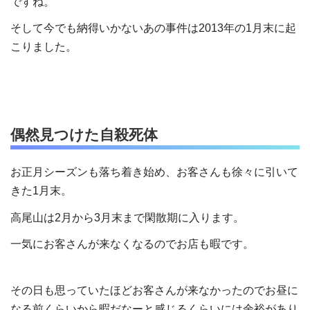
ですね。
そして今でも納得いかないあの事件は
2013
年の
1
月末に起
こりました。
偶然見つけた自殺死体
お正月シーズンも落ち着き始め、お客さんも徐々に引いて
きた
1
月末。
高尾山は
2
月から
3
月末まで閑散期に入ります。
一気にお客さんが来なくなるのでお店も暇です。
その日も思っていたほどお客さんが来なかったのでお昼に
なる前くらいから暇だなーと感じるくらいには余裕があり