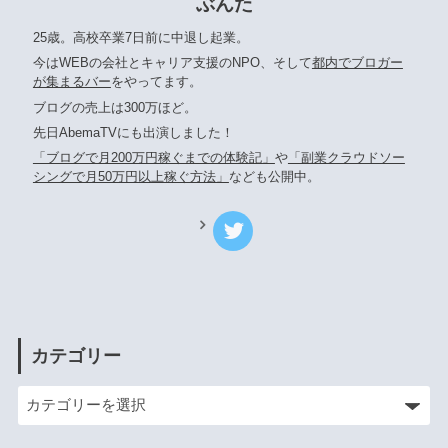
ぶんた
25歳。高校卒業7日前に中退し起業。
今はWEBの会社とキャリア支援のNPO、そして
都内でブロガー
が集まるバー
をやってます。
ブログの売上は300万ほど。
先日AbemaTVにも出演しました！
「ブログで月200万円稼ぐまでの体験記」
や
「副業クラウドソー
シングで月50万円以上稼ぐ方法」
なども公開中。
カテゴリー