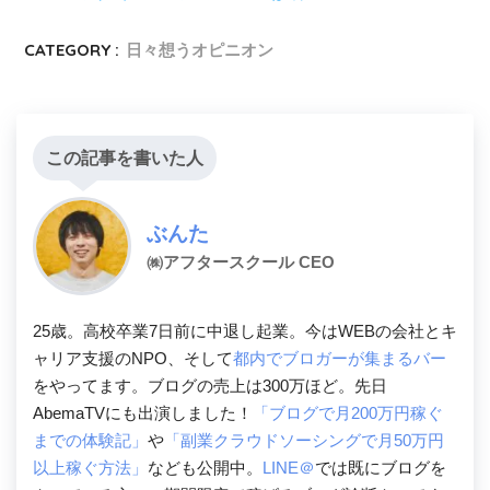
CATEGORY :
日々想うオピニオン
この記事を書いた人
ぶんた
㈱アフタースクール CEO
25歳。高校卒業7日前に中退し起業。今はWEBの会社とキ
ャリア支援のNPO、そして
都内でブロガーが集まるバー
をやってます。ブログの売上は300万ほど。先日
AbemaTVにも出演しました！
「ブログで月200万円稼ぐ
までの体験記」
や
「副業クラウドソーシングで月50万円
以上稼ぐ方法」
なども公開中。
LINE＠
では既にブログを