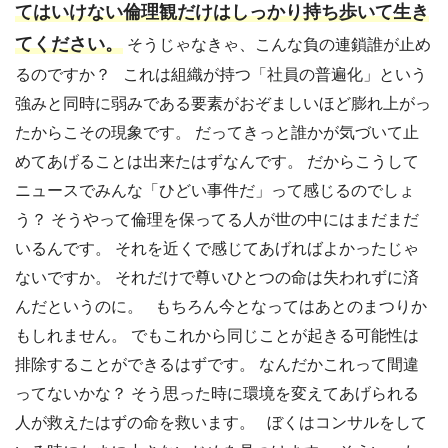
てはいけない倫理観だけはしっかり持ち歩いて生き
てください。
そうじゃなきゃ、こんな負の連鎖誰が止め
るのですか？ これは組織が持つ「社員の普遍化」という
強みと同時に弱みである要素がおぞましいほど膨れ上がっ
たからこその現象です。 だってきっと誰かが気づいて止
めてあげることは出来たはずなんです。 だからこうして
ニュースでみんな「ひどい事件だ」って感じるのでしょ
う？ そうやって倫理を保ってる人が世の中にはまだまだ
いるんです。 それを近くで感じてあげればよかったじゃ
ないですか。 それだけで尊いひとつの命は失われずに済
んだというのに。 もちろん今となってはあとのまつりか
もしれません。 でもこれから同じことが起きる可能性は
排除することができるはずです。 なんだかこれって間違
ってないかな？ そう思った時に環境を変えてあげられる
人が救えたはずの命を救います。 ぼくはコンサルをして