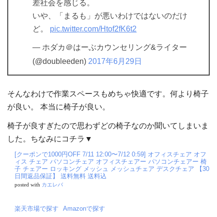
差社会を感じる。
いや、「まるも」が悪いわけではないのだけ
ど。
pic.twitter.com/Htof2fK6t2
— ホダカ＠はーぶカウンセリング&ライター
(@doubleeden)
2017年6月29日
そんなわけで作業スペースもめちゃ快適です。何より椅子
が良い。 本当に椅子が良い。
椅子が良すぎたので思わずどの椅子なのか聞いてしまいま
した。ちなみにコチラ▼
[クーポンで1000円OFF 7/11 12:00〜7/12 0:59] オフィスチェア オフ
ィス チェア パソコンチェア オフィスチェアー パソコンチェアー 椅
子 チェアー ロッキング メッシュ メッシュチェア デスクチェア 【30
日間返品保証】 送料無料 送料込
posted with
カエレバ
楽天市場で探す
Amazonで探す