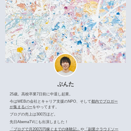
ぶんた
25歳。高校卒業7日前に中退し起業。
今はWEBの会社とキャリア支援のNPO、そして
都内でブロガー
が集まるバー
をやってます。
ブログの売上は300万ほど。
先日AbemaTVにも出演しました！
「ブログで月200万円稼ぐまでの体験記」
や
「副業クラウドソー