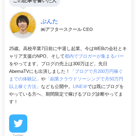
この記事を書いた人
ぶんた
㈱アフタースクール CEO
25歳。高校卒業7日前に中退し起業。今はWEBの会社とキ
ャリア支援のNPO、そして
都内でブロガーが集まるバー
をやってます。ブログの売上は300万ほど。先日
AbemaTVにも出演しました！
「ブログで月200万円稼ぐ
までの体験記」
や
「副業クラウドソーシングで月50万円
以上稼ぐ方法」
なども公開中。
LINE＠
では既にブログを
やっている方へ、期間限定で稼げるブログ診断やってま
す！
Twitter