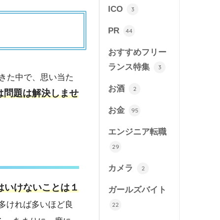
ICO
3
PR
44
おすすめフリー
ランス特集
3
きた中で、思い当た
お酒
2
は問題は解決しませ
お金
95
エンジニア転職
29
カメラ
2
はいけないことは１
ガールズバイト
多ければ多いほど良
22