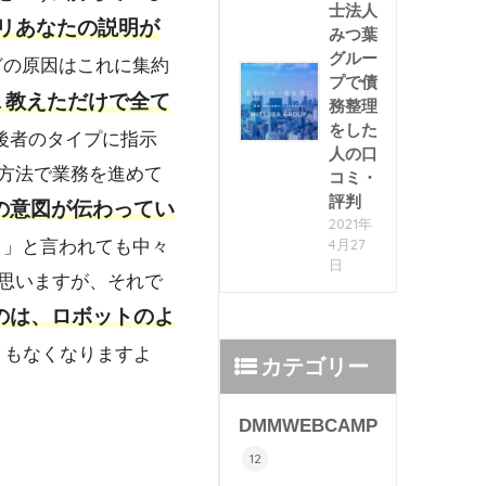
士法人
リあなたの説明が
みつ葉
グルー
どの原因はこれに集約
プで債
１教えただけで全て
務整理
をした
後者のタイプに指示
人の口
方法で業務を進めて
コミ・
評判
の意図が伝わってい
2021年
4月27
！」と言われても中々
日
思いますが、それで
のは、ロボットのよ
くもなくなりますよ
カテゴリー
DMMWEBCAMP
12