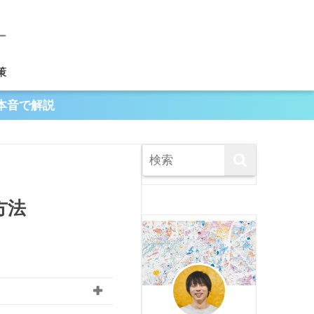
策
本音で解説
方法