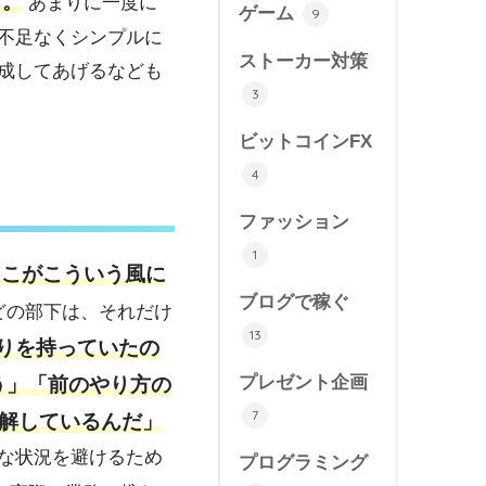
す。
あまりに一度に
ゲーム
9
不足なくシンプルに
ストーカー対策
成してあげるなども
3
ビットコインFX
4
ファッション
1
ここがこういう風に
ブログで稼ぐ
どの部下は、それだけ
13
りを持っていたの
プレゼント企画
う」「前のやり方の
7
解しているんだ」
な状況を避けるため
プログラミング