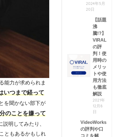
2024年5月
20日
【話題
沸
騰!?】
VIRAL
の評
判！使
用時の
メリッ
トや使
用方法
る能力が求められま
も徹底
はいつまで経って
解説
2021年
とを聞かない部下が
12月8
日
分のことを嫌って
VideoWorks
に説明してみたり、
の評判や口
こともあるかもしれ
コミを解