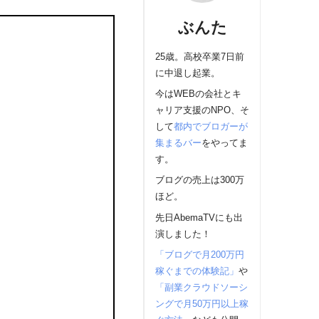
ぶんた
25歳。高校卒業7日前
に中退し起業。
今はWEBの会社とキ
ャリア支援のNPO、そ
して
都内でブロガーが
集まるバー
をやってま
す。
ブログの売上は300万
ほど。
先日AbemaTVにも出
演しました！
「ブログで月200万円
稼ぐまでの体験記」
や
「副業クラウドソーシ
ングで月50万円以上稼