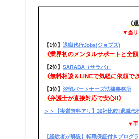
《退
▼当サ
【1位】
退職代行Jobs(ジョブズ)
《業界初のメンタルサポートと全額返
【2位】
SARABA（サラバ）
《無料相談＆LINEで気軽に依頼でき
【3位】
汐留パートナーズ法律事務所
《弁護士が直接対応で安心!!》
＞＞【実質無料アリ】30社比較!退職
▼手
【経験者が解説】転職保証付きプログラミ