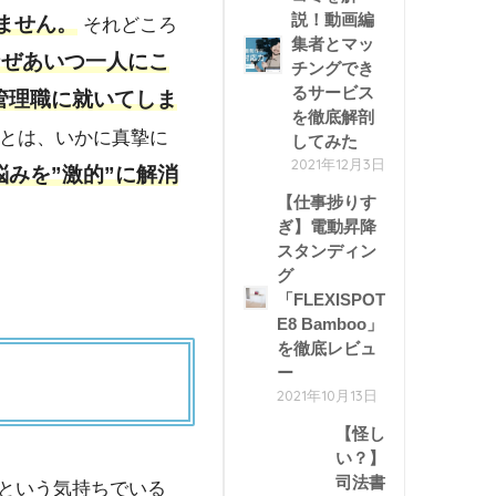
説！動画編
ません。
それどころ
集者とマッ
なぜあいつ一人にこ
チングでき
るサービス
管理職に就いてしま
を徹底解剖
とは、いかに真摯に
してみた
2021年12月3日
みを”激的”に解消
【仕事捗りす
ぎ】電動昇降
スタンディン
グ
「FLEXISPOT
E8 Bamboo」
を徹底レビュ
ー
2021年10月13日
【怪し
い？】
司法書
という気持ちでいる