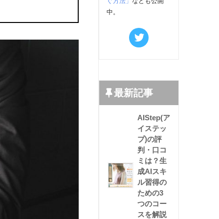
ぐ方法」
なども公開
中。
最新記事
AIStep(ア
イステッ
プ)の評
判・口コ
ミは？生
成AIスキ
ル習得の
ための3
つのコー
スを解説