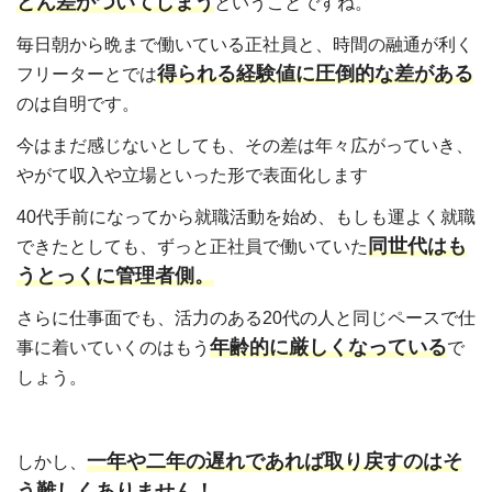
どん差がついてしまう
ということですね。
毎日朝から晩まで働いている正社員と、時間の融通が利く
得られる経験値に圧倒的な差がある
フリーターとでは
のは自明です。
今はまだ感じないとしても、その差は年々広がっていき、
やがて収入や立場といった形で表面化します
40代手前になってから就職活動を始め、もしも運よく就職
同世代はも
できたとしても、ずっと正社員で働いていた
うとっくに管理者側。
さらに仕事面でも、活力のある20代の人と同じペースで仕
年齢的に厳しくなっている
事に着いていくのはもう
で
しょう。
一年や二年の遅れであれば取り戻すのはそ
しかし、
う難しくありません！