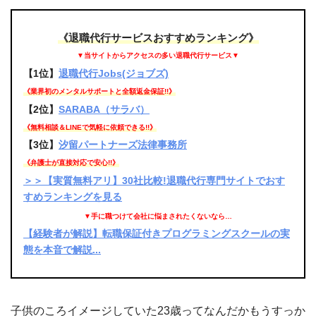
《退職代行サービスおすすめランキング》
▼当サイトからアクセスの多い退職代行サービス▼
【1位】
退職代行Jobs(ジョブズ)
《業界初のメンタルサポートと全額返金保証!!》
【2位】
SARABA（サラバ）
《無料相談＆LINEで気軽に依頼できる!!》
【3位】
汐留パートナーズ法律事務所
《弁護士が直接対応で安心!!》
＞＞【実質無料アリ】30社比較!退職代行専門サイトでおす
すめランキングを見る
▼手に職つけて会社に悩まされたくないなら…
【経験者が解説】転職保証付きプログラミングスクールの実
態を本音で解説...
子供のころイメージしていた23歳ってなんだかもうすっか