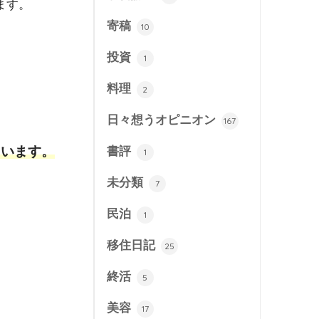
ます。
寄稿
10
投資
1
料理
2
日々想うオピニオン
167
ています。
書評
1
未分類
7
民泊
1
移住日記
25
終活
5
美容
17