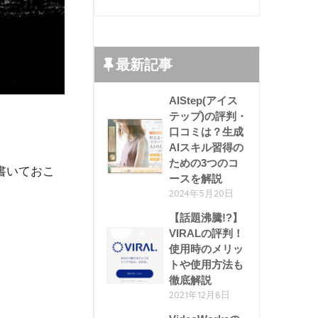
最新記事
AIStep(アイス
テップ)の評判・
口コミは？生成
AIスキル習得の
ための3つのコ
書いておこ
ースを解説
2024年5月20日
【話題沸騰!?】
VIRALの評判！
使用時のメリッ
トや使用方法も
徹底解説
2021年12月8日