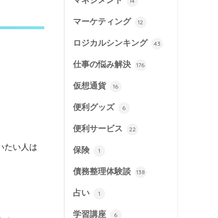
マネジメント
14
マーケティング
12
ロジカルシンキング
43
仕事の悩み解決
176
仮想通貨
16
便利グッズ
6
便利サービス
22
いたい人は
保険
1
債務整理体験談
138
占い
1
学習講座
6