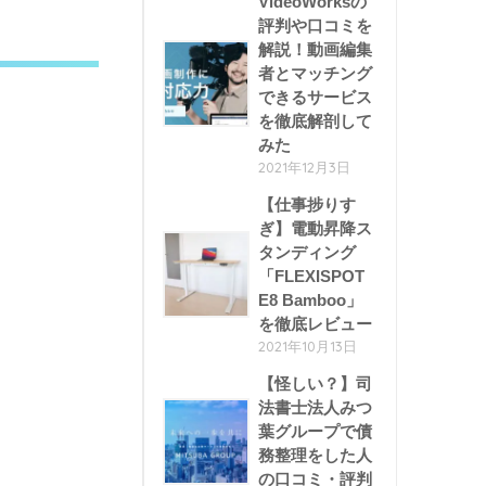
VideoWorksの
評判や口コミを
解説！動画編集
者とマッチング
できるサービス
を徹底解剖して
みた
2021年12月3日
【仕事捗りす
ぎ】電動昇降ス
タンディング
「FLEXISPOT
E8 Bamboo」
を徹底レビュー
2021年10月13日
【怪しい？】司
法書士法人みつ
葉グループで債
務整理をした人
の口コミ・評判