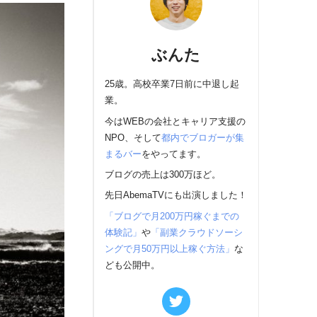
ぶんた
25歳。高校卒業7日前に中退し起
業。
今はWEBの会社とキャリア支援の
NPO、そして
都内でブロガーが集
まるバー
をやってます。
ブログの売上は300万ほど。
先日AbemaTVにも出演しました！
「ブログで月200万円稼ぐまでの
体験記」
や
「副業クラウドソーシ
ングで月50万円以上稼ぐ方法」
な
ども公開中。