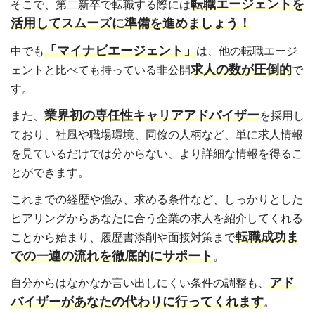
転職エージェントを
そこで、第二新卒で転職する際には
活用してスムーズに準備を進めましょう！
「マイナビエージェント」
中でも
は、他の転職エージ
求人の数が圧倒的
ェントと比べても持っている非公開
で
す。
業界初の専任性キャリアアドバイザー
また、
を採用し
ており、社風や職場環境、同僚の人柄など、単に求人情報
を見ているだけでは分からない、より詳細な情報を得るこ
とができます。
これまでの経歴や強み、求める条件など、しっかりとした
ヒアリングからあなたに合う企業の求人を紹介してくれる
転職成功ま
ことから始まり、履歴書添削や面接対策まで
での一連の流れを徹底的にサポート
。
アド
自分からはなかなか言い出しにくい条件の調整も、
バイザーがあなたの代わりに行ってくれます
。