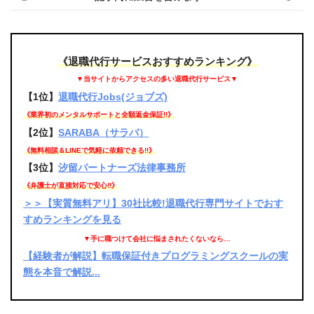
《退職代行サービスおすすめランキング》
▼当サイトからアクセスの多い退職代行サービス▼
【1位】
退職代行Jobs(ジョブズ)
《業界初のメンタルサポートと全額返金保証!!》
【2位】
SARABA（サラバ）
《無料相談＆LINEで気軽に依頼できる!!》
【3位】
汐留パートナーズ法律事務所
《弁護士が直接対応で安心!!》
＞＞【実質無料アリ】30社比較!退職代行専門サイトでおす
すめランキングを見る
▼手に職つけて会社に悩まされたくないなら…
【経験者が解説】転職保証付きプログラミングスクールの実
態を本音で解説...