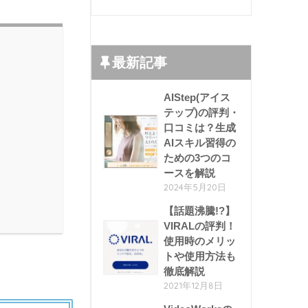
最新記事
AIStep(アイス
テップ)の評判・
口コミは？生成
AIスキル習得の
ための3つのコ
ースを解説
2024年5月20日
【話題沸騰!?】
VIRALの評判！
使用時のメリッ
トや使用方法も
徹底解説
2021年12月8日