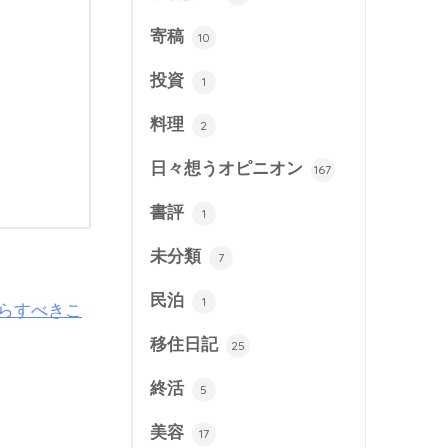
寄稿
10
投資
1
料理
2
日々想うオピニオン
167
書評
1
未分類
7
民泊
1
たらすべきこ
移住日記
25
終活
5
美容
17