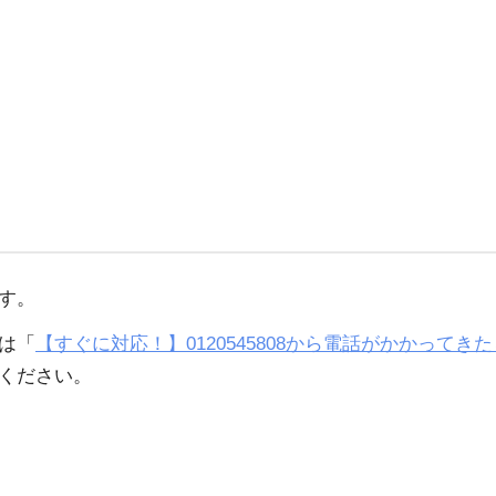
す。
は「
【すぐに対応！】0120545808から電話がかかってき
ください。