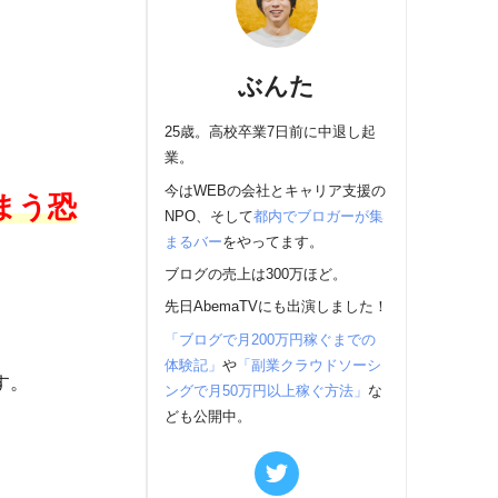
ぶんた
25歳。高校卒業7日前に中退し起
業。
今はWEBの会社とキャリア支援の
まう恐
NPO、そして
都内でブロガーが集
まるバー
をやってます。
ブログの売上は300万ほど。
先日AbemaTVにも出演しました！
「ブログで月200万円稼ぐまでの
体験記」
や
「副業クラウドソーシ
す。
ングで月50万円以上稼ぐ方法」
な
ども公開中。