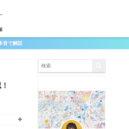
策
本音で解説
認！