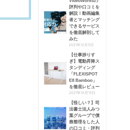
VideoWorksの
評判や口コミを
解説！動画編集
者とマッチング
できるサービス
を徹底解剖して
みた
2021年12月3日
【仕事捗りす
ぎ】電動昇降ス
タンディング
「FLEXISPOT
E8 Bamboo」
を徹底レビュー
2021年10月13日
【怪しい？】司
法書士法人みつ
葉グループで債
務整理をした人
の口コミ・評判