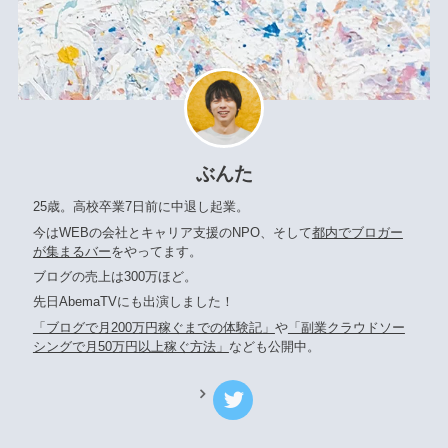
ぶんた
25歳。高校卒業7日前に中退し起業。
今はWEBの会社とキャリア支援のNPO、そして
都内でブロガー
が集まるバー
をやってます。
ブログの売上は300万ほど。
先日AbemaTVにも出演しました！
「ブログで月200万円稼ぐまでの体験記」
や
「副業クラウドソー
シングで月50万円以上稼ぐ方法」
なども公開中。