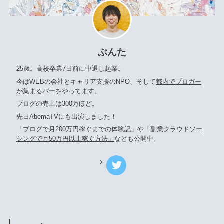
ぶんた
25歳。高校卒業7日前に中退し起業。
今はWEBの会社とキャリア支援のNPO、そして
都内でブロガー
が集まるバー
をやってます。
ブログの売上は300万ほど。
先日AbemaTVにも出演しました！
「ブログで月200万円稼ぐまでの体験記」
や
「副業クラウドソー
シングで月50万円以上稼ぐ方法」
なども公開中。