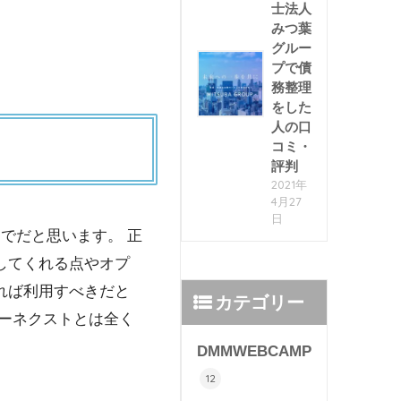
士法人
みつ葉
グルー
プで債
務整理
をした
人の口
コミ・
評判
2021年
4月27
日
でだと思います。 正
してくれる点やオプ
れば利用すべきだと
カテゴリー
ーネクストとは全く
DMMWEBCAMP
12