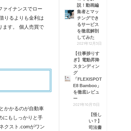
説！動画編
ファイナンスでロー
集者とマッ
借りるよりも金利は
チングでき
るサービス
ます。 個人売買で
を徹底解剖
してみた
2021年12月3日
【仕事捗りす
ぎ】電動昇降
スタンディン
グ
「FLEXISPOT
E8 Bamboo」
を徹底レビュ
ー
2021年10月13日
とかかるのが自動車
【怪し
めにもしっかりと手
い？】
クスト.comがワン
司法書