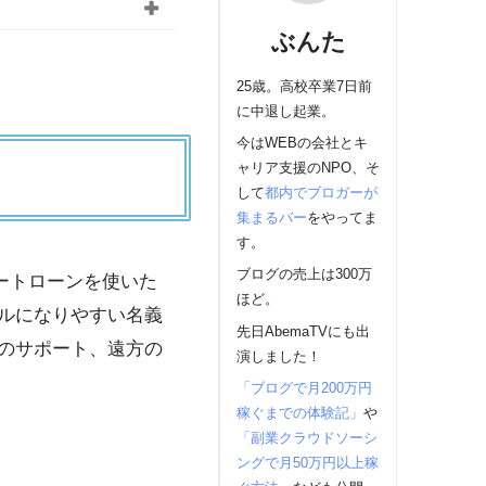
ぶんた
25歳。高校卒業7日前
に中退し起業。
今はWEBの会社とキ
ャリア支援のNPO、そ
して
都内でブロガーが
集まるバー
をやってま
す。
ブログの売上は300万
ートローンを使いた
ほど。
ルになりやすい名義
先日AbemaTVにも出
のサポート、遠方の
演しました！
「ブログで月200万円
稼ぐまでの体験記」
や
「副業クラウドソーシ
ングで月50万円以上稼