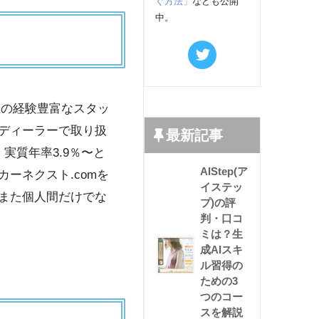
ぐ方法」
なども公開
中。
上の経験豊富なスタッ
ディーラーで取り扱
最新記事
実質年率3.9％〜と
AIStep(ア
ーネクスト.comを
イステッ
また個人間だけでな
プ)の評
判・口コ
ミは？生
成AIスキ
ル習得の
ための3
つのコー
スを解説