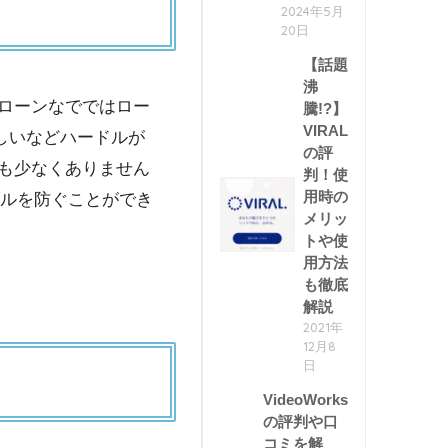
2024年5月
20日
【話題
沸
ローンなでではロー
騰!?】
VIRAL
しいなどハードルが
の評
も少なくありません
判！使
用時の
ブルを防ぐことができ
メリッ
トや使
用方法
も徹底
解説
2021年
12月8
日
VideoWorks
の評判や口
コミを解