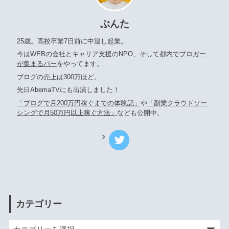
ぶんた
25歳。高校卒業7日前に中退し起業。
今はWEBの会社とキャリア支援のNPO、そして
都内でブロガー
が集まるバー
をやってます。
ブログの売上は300万ほど。
先日AbemaTVにも出演しました！
「ブログで月200万円稼ぐまでの体験記」
や
「副業クラウドソー
シングで月50万円以上稼ぐ方法」
なども公開中。
カテゴリー