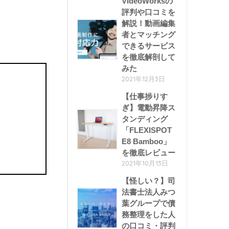
VideoWorksの
評判や口コミを
解説！動画編集
者とマッチング
できるサービス
を徹底解剖して
みた
2021年12月3日
【仕事捗りす
ぎ】電動昇降ス
タンディング
「FLEXISPOT
E8 Bamboo」
を徹底レビュー
2021年10月13日
【怪しい？】司
法書士法人みつ
葉グループで債
務整理をした人
の口コミ・評判