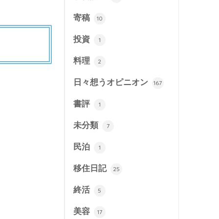
寄稿
10
投資
1
料理
2
日々想うオピニオン
167
書評
1
未分類
7
民泊
1
移住日記
25
終活
5
美容
17