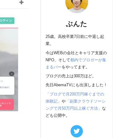
ぶんた
25歳。高校卒業7日前に中退し起
業。
今はWEBの会社とキャリア支援の
NPO、そして
都内でブロガーが集
まるバー
をやってます。
ブログの売上は300万ほど。
先日AbemaTVにも出演しました！
「ブログで月200万円稼ぐまでの
体験記」
や
「副業クラウドソーシ
ングで月50万円以上稼ぐ方法」
な
ども公開中。