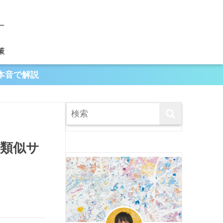
策
本音で解説
？類似サ