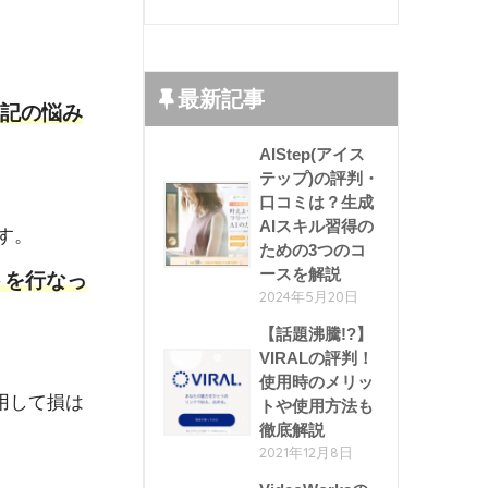
最新記事
上記の悩み
AIStep(アイス
テップ)の評判・
口コミは？生成
AIスキル習得の
す。
ための3つのコ
ースを解説
トを行なっ
2024年5月20日
【話題沸騰!?】
VIRALの評判！
使用時のメリッ
用して損は
トや使用方法も
徹底解説
2021年12月8日