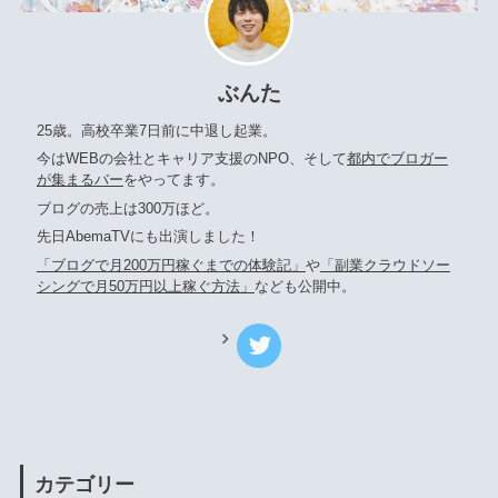
ぶんた
25歳。高校卒業7日前に中退し起業。
今はWEBの会社とキャリア支援のNPO、そして
都内でブロガー
が集まるバー
をやってます。
ブログの売上は300万ほど。
先日AbemaTVにも出演しました！
「ブログで月200万円稼ぐまでの体験記」
や
「副業クラウドソー
シングで月50万円以上稼ぐ方法」
なども公開中。
カテゴリー