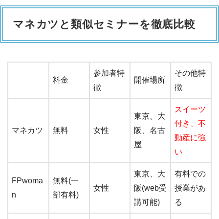
マネカツと類似セミナーを徹底比較
参加者特
その他特
料金
開催場所
徴
徴
スイーツ
東京、大
付き、不
マネカツ
無料
女性
阪、名古
動産に強
屋
い
東京、大
有料での
FPwoma
無料(一
女性
阪(web受
授業があ
n
部有料)
講可能)
る