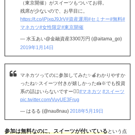
（東京開催）がスイーツもついてお得。
残席が少ないので、お早目に。
https://t.co/jPjxqJ9JrV
#資産運用
#セミナー
#無料
#
マネカツ
#女性限定
#東京開催
— 水玉あい@金融資産3300万円 (@aitama_go)
2019年1月14日
マネカツってのに参加してみた✨🍎わかりやすか
ったね✨スイーツ付きが嬉しかった🍰※でも投資
系の話はいらないですー🙅‍♀️
#マネカツ
#スイーツ
pic.twitter.com/VuyUE3Frug
— はるる (@nau8nau)
2018年5月19日
参加は無料なのに、スイーツが付いている
という点