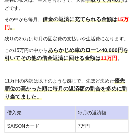
現在の収入は、主人も合わせて、大体
ほ
どです。
借金の返済に充てられる金額は
15万
その中から毎月、
円
。
残りの25万は毎月の固定費の支払いや生活費になります。
あらかじめ車のローン40,000円を
この15万円の中から
引いてその他の借金返済に回せる金額は
11万円
。
優先
11万円の内訳は以下のような感じで、先ほど決めた
順位の高かった順に毎月の返済額の割合を多めに割
り当てました。
借入先
毎月の返済額
SAISONカード
7万円