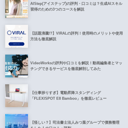
AIStep(アイステップ)の評判・口コミは？生成AIスキル
習得のための3つのコースを解説
【話題沸騰!?】VIRALの評判！使用時のメリットや使用
方法も徹底解説
VideoWorksの評判や口コミを解説！動画編集者とマッ
チングできるサービスを徹底解剖してみた
【仕事捗りすぎ】電動昇降スタンディング
「FLEXISPOT E8 Bamboo」を徹底レビュー
【怪しい？】司法書士法人みつ葉グループで債務整理