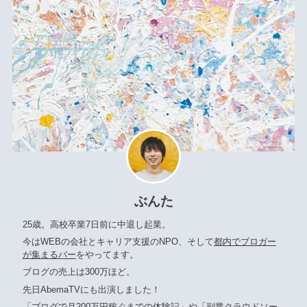
ぶんた
25歳。高校卒業7日前に中退し起業。
今はWEBの会社とキャリア支援のNPO、そして
都内でブロガー
が集まるバー
をやってます。
ブログの売上は300万ほど。
先日AbemaTVにも出演しました！
「ブログで月200万円稼ぐまでの体験記」
や
「副業クラウドソー