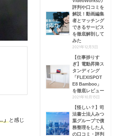
VideoWorksの
評判や口コミを
解説！動画編集
者とマッチング
できるサービス
を徹底解剖して
みた
2021年12月3日
【仕事捗りす
ぎ】電動昇降ス
タンディング
「FLEXISPOT
E8 Bamboo」
を徹底レビュー
2021年10月13日
【怪しい？】司
法書士法人みつ
…
」
と感じ
葉グループで債
務整理をした人
の口コミ・評判