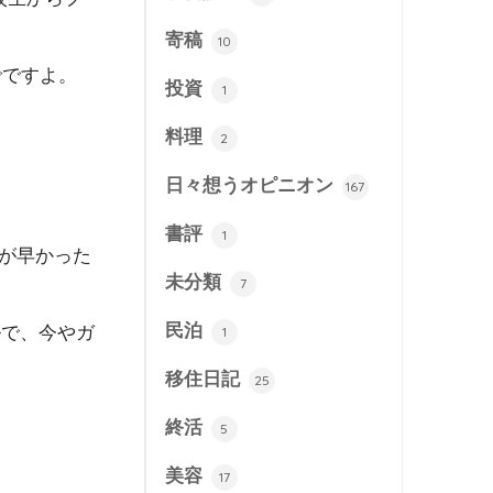
寄稿
10
でですよ。
投資
1
料理
2
日々想うオピニオン
167
書評
1
が早かった
未分類
7
民泊
ルで、今やガ
1
移住日記
25
終活
5
美容
17