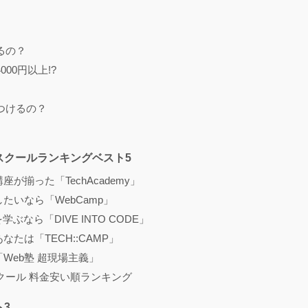
！
るの？
00円以上!?
つけるの？
スクールランキングベスト5
が揃った「TechAcademy」
たいなら「WebCamp」
ぶなら「DIVE INTO CODE」
たは「TECH::CAMP」
Web塾 超現場主義」
クール 料金安い順ランキング
3