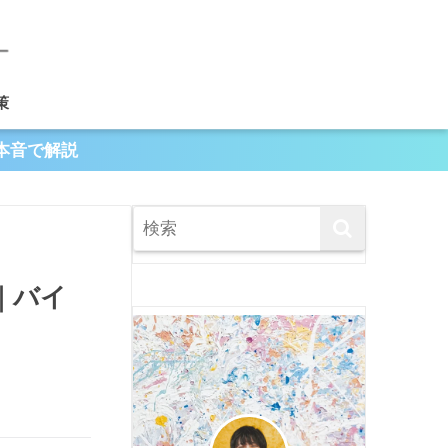
策
本音で解説
｜バイ