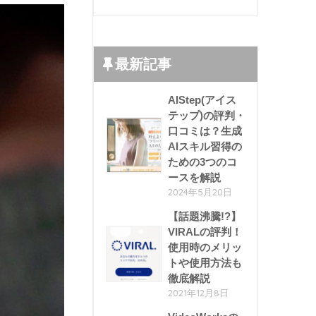
最新記事
AIStep(アイス
テップ)の評判・
口コミは？生成
AIスキル習得の
ための3つのコ
ースを解説
2024年5月20日
【話題沸騰!?】
VIRALの評判！
使用時のメリッ
トや使用方法も
徹底解説
2021年12月8日