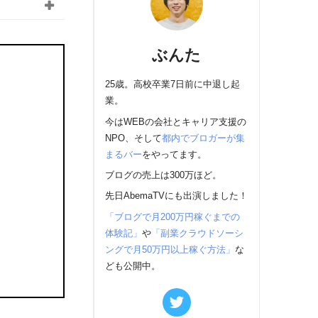
ぶんた
25歳。高校卒業7日前に中退し起
業。
今はWEBの会社とキャリア支援の
NPO、そして
都内でブロガーが集
まるバー
をやってます。
ブログの売上は300万ほど。
先日AbemaTVにも出演しました！
「ブログで月200万円稼ぐまでの
体験記」
や
「副業クラウドソーシ
ングで月50万円以上稼ぐ方法」
な
ども公開中。