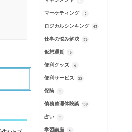
マネジメント
14
マーケティング
12
ロジカルシンキング
43
仕事の悩み解決
176
仮想通貨
16
便利グッズ
6
便利サービス
22
保険
1
債務整理体験談
138
占い
1
学習講座
6
校生からプ