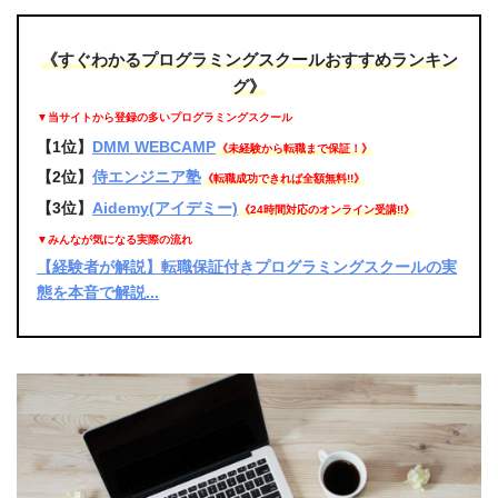
《すぐわかるプログラミングスクールおすすめランキン
グ》
▼当サイトから登録の多いプログラミングスクール
【1位】
DMM WEBCAMP
《未経験から転職まで保証！》
【2位】
侍エンジニア塾
《転職成功できれば全額無料!!》
【3位】
Aidemy(アイデミー)
《24時間対応のオンライン受講!!》
▼みんなが気になる実際の流れ
【経験者が解説】転職保証付きプログラミングスクールの実
態を本音で解説...