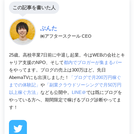
この記事を書いた人
ぶんた
㈱アフタースクール CEO
25歳。高校卒業7日前に中退し起業。今はWEBの会社とキ
ャリア支援のNPO、そして
都内でブロガーが集まるバー
をやってます。ブログの売上は300万ほど。先日
AbemaTVにも出演しました！
「ブログで月200万円稼ぐ
までの体験記」
や
「副業クラウドソーシングで月50万円
以上稼ぐ方法」
なども公開中。
LINE＠
では既にブログを
やっている方へ、期間限定で稼げるブログ診断やってま
す！