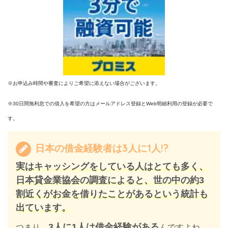
※お申込み時間や審査によりご希望に添えない場合がございます。
※30日間無利息での借入を希望の方は
メールアドレス登録と
Web
明細利用の登録が必要で
す。
日本の借金経験者は3人に1人!?
実はキャッシングをしている人はとても多く、
日本貸金業協会の調査によると、世の中の約3
割近くがお金を借りたことがあるという統計も
出ています。
3人に1人は借金経験がある
つまり、
んですよね。