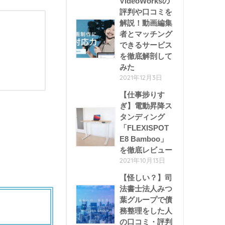
VideoWorksの
評判や口コミを
解説！動画編集
者とマッチング
できるサービス
を徹底解剖して
みた
2021年12月3日
【仕事捗りす
ぎ】電動昇降ス
タンディング
「FLEXISPOT
E8 Bamboo」
を徹底レビュー
2021年10月13日
【怪しい？】司
法書士法人みつ
葉グループで債
務整理をした人
の口コミ・評判