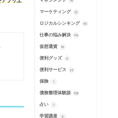
マネジメント
をアプリ上
14
マーケティング
12
ロジカルシンキング
43
仕事の悩み解決
176
仮想通貨
16
チ
便利グッズ
6
便利サービス
22
保険
1
債務整理体験談
138
占い
1
学習講座
6