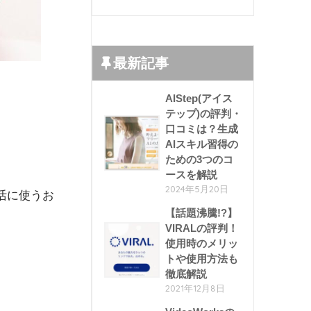
最新記事
AIStep(アイス
テップ)の評判・
口コミは？生成
AIスキル習得の
ための3つのコ
ースを解説
2024年5月20日
活に使うお
【話題沸騰!?】
VIRALの評判！
使用時のメリッ
トや使用方法も
徹底解説
2021年12月8日