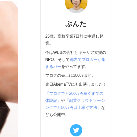
ぶんた
25歳。高校卒業7日前に中退し起
業。
今はWEBの会社とキャリア支援の
NPO、そして
都内でブロガーが集
まるバー
をやってます。
ブログの売上は300万ほど。
先日AbemaTVにも出演しました！
「ブログで月200万円稼ぐまでの
体験記」
や
「副業クラウドソーシ
ングで月50万円以上稼ぐ方法」
な
ども公開中。