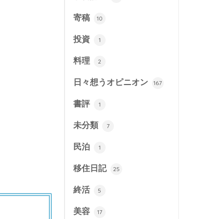
寄稿
10
投資
1
料理
2
日々想うオピニオン
167
書評
1
未分類
7
民泊
1
移住日記
25
終活
5
美容
17