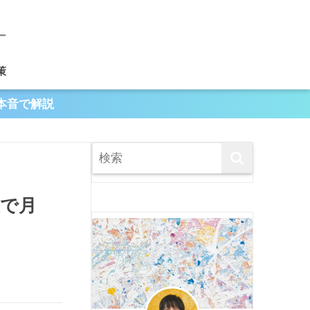
策
本音で解説
で月