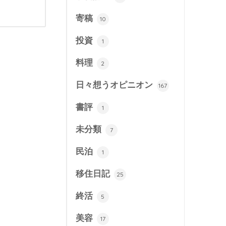
寄稿
10
投資
1
料理
2
日々想うオピニオン
167
書評
1
未分類
7
民泊
1
移住日記
25
終活
5
美容
17