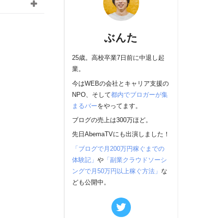
ぶんた
25歳。高校卒業7日前に中退し起
。
業。
今はWEBの会社とキャリア支援の
NPO、そして
都内でブロガーが集
まるバー
をやってます。
ブログの売上は300万ほど。
先日AbemaTVにも出演しました！
「ブログで月200万円稼ぐまでの
体験記」
や
「副業クラウドソーシ
ングで月50万円以上稼ぐ方法」
な
ども公開中。