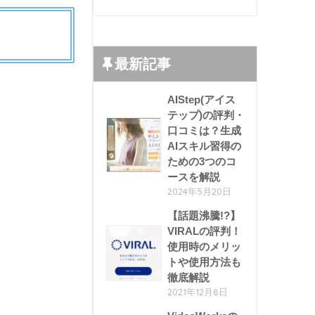
最新記事
AIStep(アイス
テップ)の評判・
口コミは？生成
AIスキル習得の
ための3つのコ
ースを解説
2024年5月20日
【話題沸騰!?】
VIRALの評判！
使用時のメリッ
トや使用方法も
徹底解説
2021年12月8日