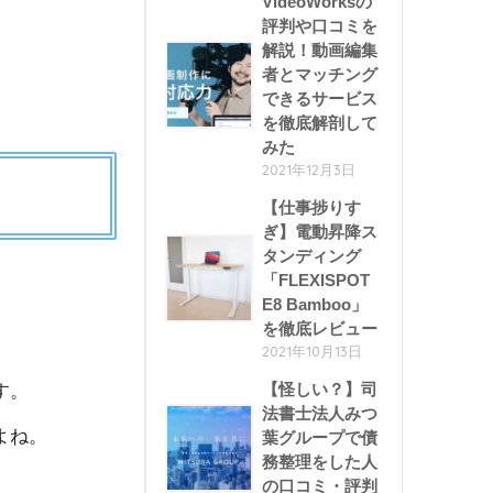
VideoWorksの
評判や口コミを
解説！動画編集
者とマッチング
できるサービス
を徹底解剖して
みた
2021年12月3日
【仕事捗りす
ぎ】電動昇降ス
タンディング
「FLEXISPOT
E8 Bamboo」
を徹底レビュー
2021年10月13日
【怪しい？】司
す。
法書士法人みつ
よね。
葉グループで債
務整理をした人
の口コミ・評判