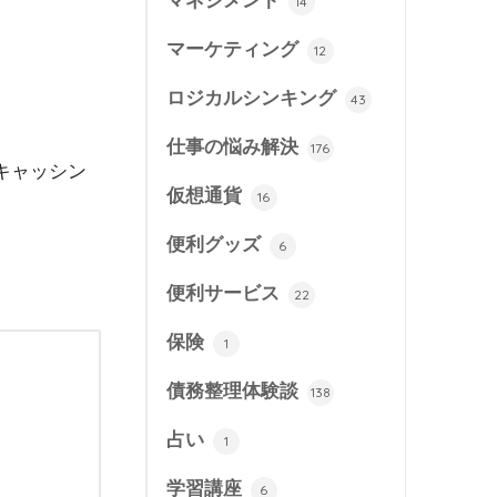
マネジメント
14
マーケティング
12
ロジカルシンキング
43
仕事の悩み解決
176
キャッシン
仮想通貨
16
便利グッズ
6
便利サービス
22
保険
1
債務整理体験談
138
占い
1
学習講座
6