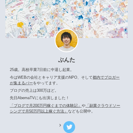
ぶんた
25歳。高校卒業7日前に中退し起業。
今はWEBの会社とキャリア支援のNPO、そして
都内でブロガー
が集まるバー
をやってます。
ブログの売上は300万ほど。
先日AbemaTVにも出演しました！
「ブログで月200万円稼ぐまでの体験記」
や
「副業クラウドソー
シングで月50万円以上稼ぐ方法」
なども公開中。