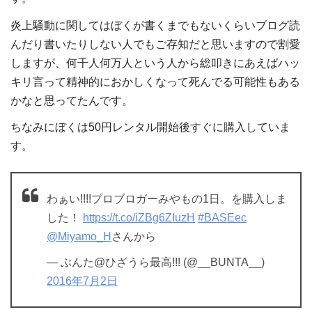
炎上騒動に関してはぼくが書くまでもないくらいブログ読
んだり書いたりしない人でもご存知だと思いますので割愛
しますが、何千人何万人という人から総叩きにあえばハッ
キリ言って精神的におかしくなって死んでる可能性もある
かなと思ってたんです。
ちなみにぼくは50円レンタル開始後すぐに購入していま
す。
わぁい!!!!プロブロガーみやもの1日。を購入しま
した！
https://t.co/iZBg6ZIuzH
#BASEec
@Miyamo_H
さんから
— ぶんた@ひざうら最高!!! (@__BUNTA__)
2016年7月2日