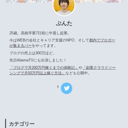
ぶんた
25歳。高校卒業7日前に中退し起業。
今はWEBの会社とキャリア支援のNPO、そして
都内でブロガー
が集まるバー
をやってます。
ブログの売上は300万ほど。
先日AbemaTVにも出演しました！
「ブログで月200万円稼ぐまでの体験記」
や
「副業クラウドソー
シングで月50万円以上稼ぐ方法」
なども公開中。
カテゴリー