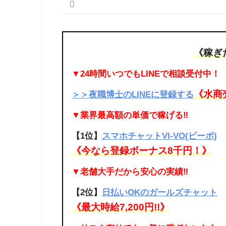
《稼ぎ
▼24時間いつでもLINEで相談受付中！
《水商
＞＞夜職博士のLINEに登録する
▼業界最高額の単価で稼げる‼
【1位】
スマホチャットVI-VO(ビーボ)
《今なら登録ボーナス8千円！》
▼老舗大手だから安心の実績‼
【2位】
日払いOKのガールズチャット
《最大時給7,200円!!》