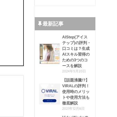
最新記事
AIStep(アイス
テップ)の評判・
口コミは？生成
AIスキル習得の
ための3つのコ
ースを解説
2024年5月20日
【話題沸騰!?】
VIRALの評判！
使用時のメリッ
トや使用方法も
徹底解説
2021年12月8日