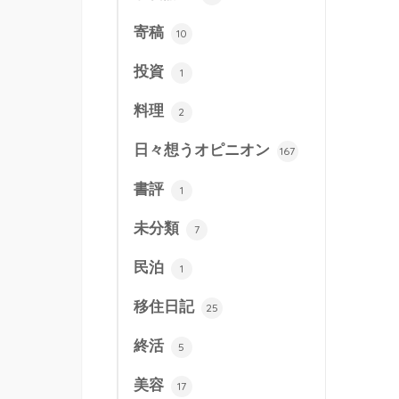
寄稿
10
投資
1
料理
2
日々想うオピニオン
167
書評
1
未分類
7
民泊
1
移住日記
25
終活
5
美容
17