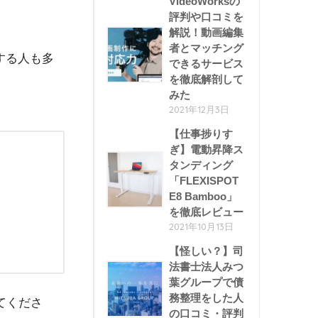
VideoWorksの
評判や口コミを
解説！動画編集
者とマッチング
する人も多
できるサービス
を徹底解剖して
みた
2021年12月3日
【仕事捗りす
ぎ】電動昇降ス
タンディング
「FLEXISPOT
E8 Bamboo」
を徹底レビュー
2021年10月13日
【怪しい？】司
法書士法人みつ
葉グループで債
務整理をした人
てくださ
の口コミ・評判