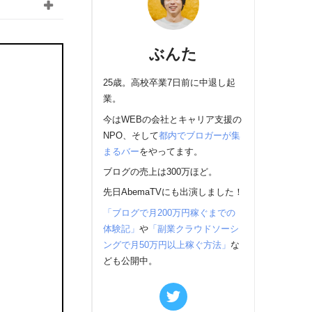
ぶんた
25歳。高校卒業7日前に中退し起
業。
今はWEBの会社とキャリア支援の
NPO、そして
都内でブロガーが集
まるバー
をやってます。
ブログの売上は300万ほど。
先日AbemaTVにも出演しました！
「ブログで月200万円稼ぐまでの
体験記」
や
「副業クラウドソーシ
ングで月50万円以上稼ぐ方法」
な
ども公開中。