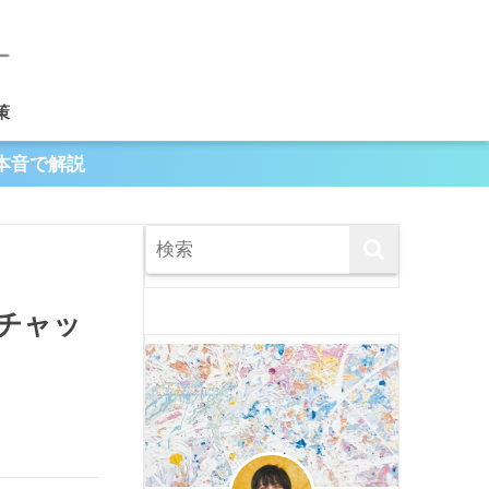
策
本音で解説
チャッ