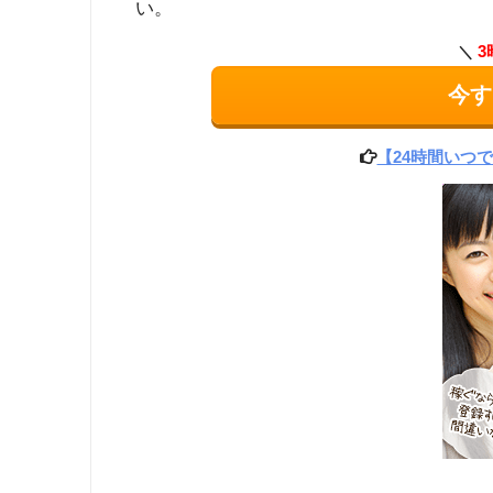
い。
3
今す
【24時間いつ