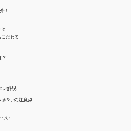
介！
げる
もこだわる
は？
タン解説
べき3つの注意点
かない