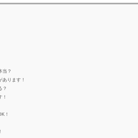
！
本当？
があります！
る？
す！
OK！
！