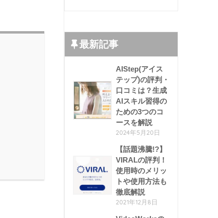
最新記事
AIStep(アイス
テップ)の評判・
口コミは？生成
AIスキル習得の
ための3つのコ
ースを解説
2024年5月20日
【話題沸騰!?】
VIRALの評判！
使用時のメリッ
トや使用方法も
徹底解説
2021年12月8日