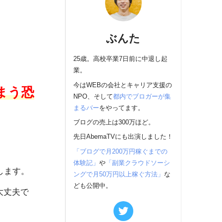
ぶんた
25歳。高校卒業7日前に中退し起
業。
今はWEBの会社とキャリア支援の
まう恐
NPO、そして
都内でブロガーが集
まるバー
をやってます。
ブログの売上は300万ほど。
先日AbemaTVにも出演しました！
「ブログで月200万円稼ぐまでの
体験記」
や
「副業クラウドソーシ
します。
ングで月50万円以上稼ぐ方法」
な
ども公開中。
大丈夫で