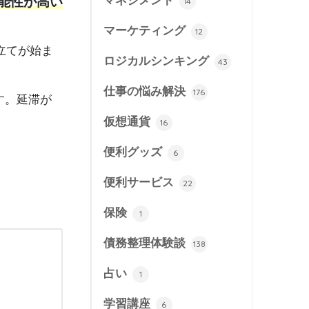
マネジメント
能性が高い
14
マーケティング
12
立てが始ま
ロジカルシンキング
43
仕事の悩み解決
176
す。延滞が
仮想通貨
16
便利グッズ
6
便利サービス
22
保険
1
債務整理体験談
138
占い
1
学習講座
6