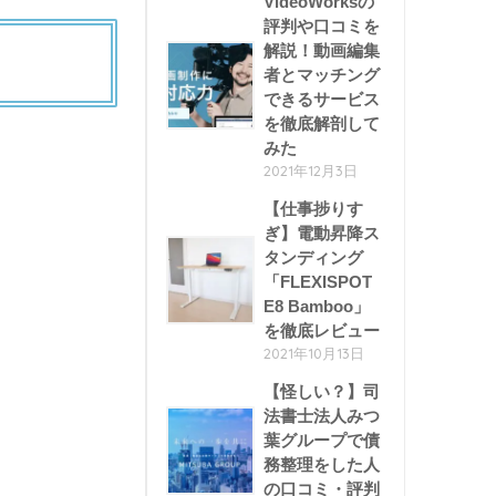
VideoWorksの
評判や口コミを
解説！動画編集
者とマッチング
できるサービス
を徹底解剖して
みた
2021年12月3日
【仕事捗りす
ぎ】電動昇降ス
タンディング
「FLEXISPOT
E8 Bamboo」
を徹底レビュー
2021年10月13日
【怪しい？】司
法書士法人みつ
葉グループで債
務整理をした人
の口コミ・評判