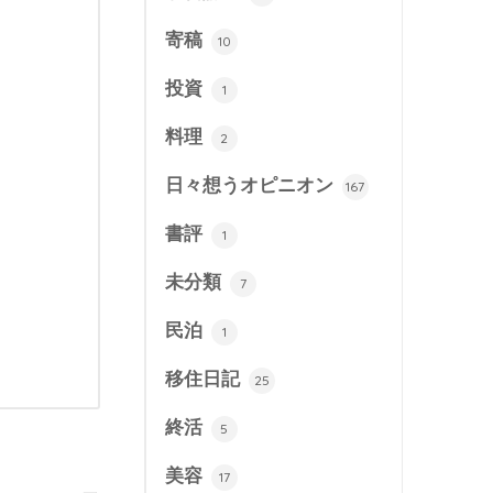
寄稿
10
投資
1
料理
2
日々想うオピニオン
167
書評
1
未分類
7
民泊
1
移住日記
25
終活
5
美容
17