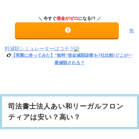
今すぐ
借金がゼロ
になる!?
無
料減額シミュレーターはコチラ
【実際に使ってみた】”無料”借金減額診断を7社比較!どこが一
番減額される？
司法書士法人あい和リーガルフロン
ティアは安い？高い？