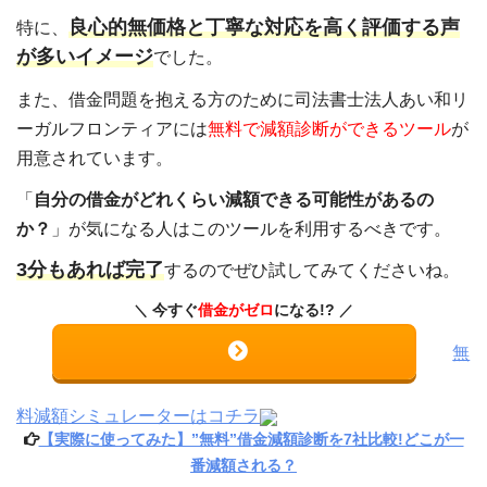
良心的無価格と丁寧な対応を高く評価する声
特に、
が多いイメージ
でした。
また、借金問題を抱える方のために司法書士法人あい和リ
ーガルフロンティアには
無料で減額診断ができるツール
が
用意されています。
「
自分の借金がどれくらい減額できる可能性があるの
か？
」が気になる人はこのツールを利用するべきです。
3分もあれば完了
するのでぜひ試してみてくださいね。
今すぐ
借金がゼロ
になる!?
無
料減額シミュレーターはコチラ
【実際に使ってみた】”無料”借金減額診断を7社比較!どこが一
番減額される？