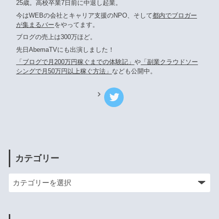
25歳。高校卒業7日前に中退し起業。
今はWEBの会社とキャリア支援のNPO、そして
都内でブロガー
が集まるバー
をやってます。
ブログの売上は300万ほど。
先日AbemaTVにも出演しました！
「ブログで月200万円稼ぐまでの体験記」
や
「副業クラウドソー
シングで月50万円以上稼ぐ方法」
なども公開中。
カテゴリー