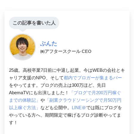
この記事を書いた人
ぶんた
㈱アフタースクール CEO
25歳。高校卒業7日前に中退し起業。今はWEBの会社とキ
ャリア支援のNPO、そして
都内でブロガーが集まるバー
をやってます。ブログの売上は300万ほど。先日
AbemaTVにも出演しました！
「ブログで月200万円稼ぐ
までの体験記」
や
「副業クラウドソーシングで月50万円
以上稼ぐ方法」
なども公開中。
LINE＠
では既にブログを
やっている方へ、期間限定で稼げるブログ診断やってま
す！