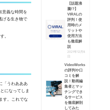
【話題沸
騰!?】
有意義な時間を
VIRALの
逃げる生き物で
評判！使
用時のメ
リットや
使用方法
ます。
も徹底解
説
2021年12月8
日
VideoWorks
の評判や口
コミを解
説！動画編
に「うわあああ
集者とマッ
ことになってしま
チングでき
るサービス
ます。これでな
を徹底解剖
してみた