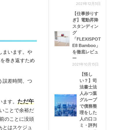
2021年12月3日
【仕事捗りす
ぎ】電動昇降
スタンディン
グ
「FLEXISPOT
E8 Bamboo」
しまいます。や
を徹底レビュ
ー
中を巻き返すため
2021年10月13日
【怪し
い？】司
う誤差時間、つ
法書士法
人みつ葉
グループ
ただ午
います。
で債務整
いことで余裕だ
理をした
前のことに没頭
人の口コ
ミ・評判
あとはスケジュ