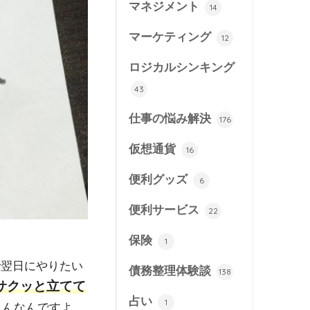
マネジメント
14
マーケティング
12
ロジカルシンキング
43
仕事の悩み解決
176
仮想通貨
16
便利グッズ
6
便利サービス
22
保険
1
で翌日にやりたい
債務整理体験談
138
サクッと立てて
占い
1
もんなんですよ。