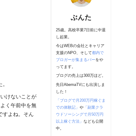
ぶんた
25歳。高校卒業7日前に中退
し起業。
今はWEBの会社とキャリア
支援のNPO、そして
都内で
ブロガーが集まるバー
をや
ってます。
ブログの売上は300万ほど。
た。
先日AbemaTVにも出演しま
した！
といけないことが
「ブログで月200万円稼ぐま
によく午前中を無
での体験記」
や
「副業クラ
ですよね。そん
ウドソーシングで月50万円
以上稼ぐ方法」
なども公開
中。