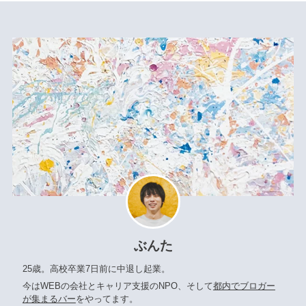
ぶんた
25歳。高校卒業7日前に中退し起業。
今はWEBの会社とキャリア支援のNPO、そして
都内でブロガー
が集まるバー
をやってます。