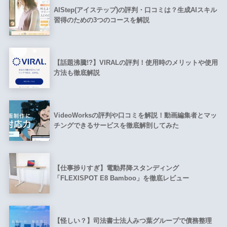
AIStep(アイステップ)の評判・口コミは？生成AIスキル
習得のための3つのコースを解説
【話題沸騰!?】VIRALの評判！使用時のメリットや使用
方法も徹底解説
VideoWorksの評判や口コミを解説！動画編集者とマッ
チングできるサービスを徹底解剖してみた
【仕事捗りすぎ】電動昇降スタンディング
「FLEXISPOT E8 Bamboo」を徹底レビュー
【怪しい？】司法書士法人みつ葉グループで債務整理