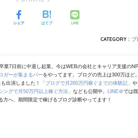
LINE
シェア
はてブ
CATEGORY :
プ
校卒業7日前に中退し起業。今はWEBの会社とキャリア支援のN
ロガーが集まるバー
をやってます。ブログの売上は300万ほど
Vにも出演しました！
「ブログで月200万円稼ぐまでの体験記」
や
シングで月50万円以上稼ぐ方法」
なども公開中。
LINE＠
では
る方へ、期間限定で稼げるブログ診断やってます！