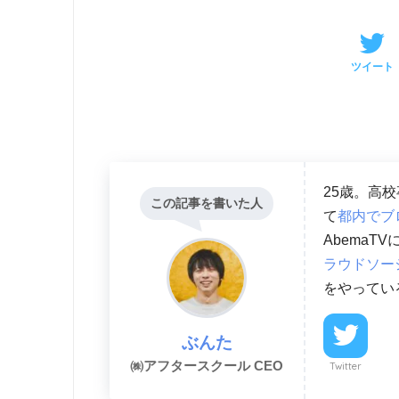
ツイート
25歳。高
この記事を書いた人
て
都内でブ
AbemaT
ラウドソー
をやってい
ぶんた
㈱アフタースクール CEO
Twitter