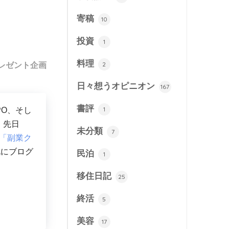
寄稿
10
投資
1
料理
レゼント企画
2
日々想うオピニオン
167
書評
1
PO、そし
。先日
未分類
7
「副業ク
既にブログ
民泊
1
移住日記
25
終活
5
美容
17