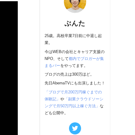
ぶんた
25歳。高校卒業7日前に中退し起
業。
今はWEBの会社とキャリア支援の
NPO、そして
都内でブロガーが集
まるバー
をやってます。
ブログの売上は300万ほど。
先日AbemaTVにも出演しました！
「ブログで月200万円稼ぐまでの
体験記」
や
「副業クラウドソーシ
ングで月50万円以上稼ぐ方法」
な
ども公開中。