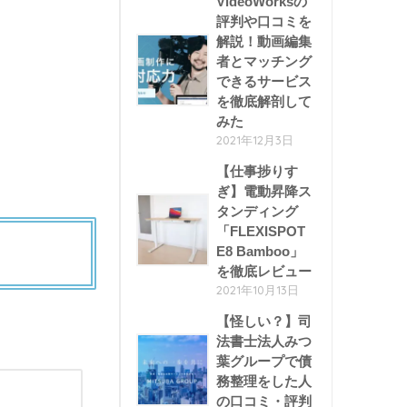
VideoWorksの
評判や口コミを
解説！動画編集
者とマッチング
できるサービス
を徹底解剖して
みた
2021年12月3日
【仕事捗りす
ぎ】電動昇降ス
タンディング
「FLEXISPOT
E8 Bamboo」
を徹底レビュー
2021年10月13日
【怪しい？】司
法書士法人みつ
葉グループで債
務整理をした人
の口コミ・評判