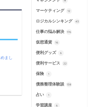
マネジメント
14
マーケティング
12
ロジカルシンキング
43
仕事の悩み解決
176
仮想通貨
16
便利グッズ
6
とめまし
便利サービス
22
保険
1
債務整理体験談
138
占い
1
学習講座
6