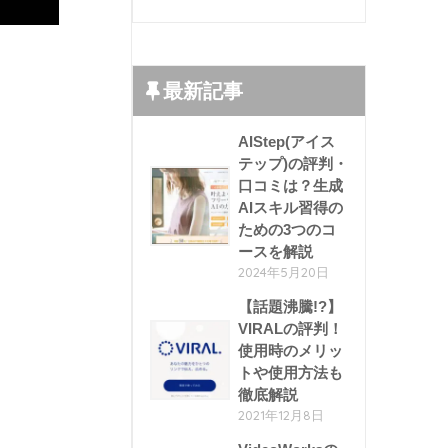
最新記事
AIStep(アイス
テップ)の評判・
口コミは？生成
AIスキル習得の
ための3つのコ
ースを解説
2024年5月20日
【話題沸騰!?】
VIRALの評判！
使用時のメリッ
トや使用方法も
徹底解説
2021年12月8日