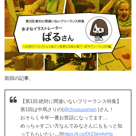
前回の記事、
【第1回:絶対に間違いないフリーランス特集】
第1回は中馬さりの(
@chuuuuuman
)さん！
おそらく今年一番お世話になってます…
めっちゃすごい方なんでみなさんにももっと知
ってもらいたい…!!!
https://t.co/Oi15tm4vHg