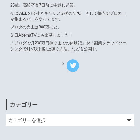
25歳。高校卒業7日前に中退し起業。
今はWEBの会社とキャリア支援のNPO、そして
都内でブロガー
が集まるバー
をやってます。
ブログの売上は300万ほど。
先日AbemaTVにも出演しました！
「ブログで月200万円稼ぐまでの体験記」
や
「副業クラウドソー
シングで月50万円以上稼ぐ方法」
なども公開中。
カテゴリー