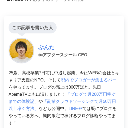
この記事を書いた人
ぶんた
㈱アフタースクール CEO
25歳。高校卒業7日前に中退し起業。今はWEBの会社とキ
ャリア支援のNPO、そして
都内でブロガーが集まるバー
をやってます。ブログの売上は300万ほど。先日
AbemaTVにも出演しました！
「ブログで月200万円稼ぐ
までの体験記」
や
「副業クラウドソーシングで月50万円
以上稼ぐ方法」
なども公開中。
LINE＠
では既にブログを
やっている方へ、期間限定で稼げるブログ診断やってま
す！