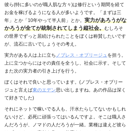
彼ら(特に多いのが職人肌な方々)は修行という期間を経て
お金を稼げるようになる人が多いようです。「まずは三
実力があろうがな
年」とか「10年やって半人前」とか。
かろうが全てが統制されてしまう縦社会。
むしろそ
の世界でずっと居続けられたことをぼくは称賛したいです
が、流石に古いでしょうその考え。
実力がある人は上に立ち
ノブレス・オブリージュ
を担う。
上に立つからにはその責任を全うし、社会に示す。そして
また次の実力者の引き上げを行う。
ぼくはそれで良いと思っています。(ノブレス・オブリー
ジュと言えば
東のエデン
思い出しますね。あの作品は深く
て好きでした)
それにネットで稼いでる人も、汗水たらしてないかもしれ
ないけど、必死に頑張ってはいるんですよ。そこは職人さ
んだろうが、ノマドの人だろうが一緒。業種は違えど彼ら