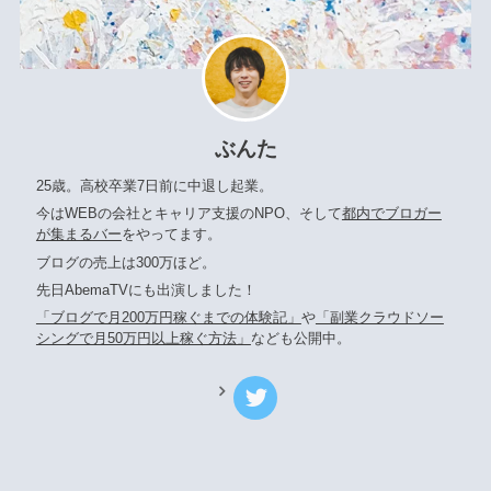
ぶんた
25歳。高校卒業7日前に中退し起業。
今はWEBの会社とキャリア支援のNPO、そして
都内でブロガー
が集まるバー
をやってます。
ブログの売上は300万ほど。
先日AbemaTVにも出演しました！
「ブログで月200万円稼ぐまでの体験記」
や
「副業クラウドソー
シングで月50万円以上稼ぐ方法」
なども公開中。